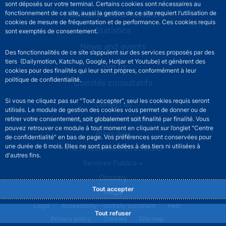
sont déposés sur votre terminal. Certains cookies sont nécessaires au
Publications and research
fonctionnement de ce site, aussi la gestion de ce site requiert l’utilisation de
cookies de mesure de fréquentation et de performance. Ces cookies requis
Statistics
sont exemptés de consentement.
News and events
Des fonctionnalités de ce site s’appuient sur des services proposés par des
tiers (Dailymotion, Katchup, Google, Hotjar et Youtube) et génèrent des
Join us
cookies pour des finalités qui leur sont propres, conformément à leur
politique de confidentialité.
Comités consultatifs
Si vous ne cliquez pas sur "Tout accepter", seul les cookies requis seront
Footer secondary menu
Contact us
utilisés. Le module de gestion des cookies vous permet de donner ou de
Sourds et malentendants
retirer votre consentement, soit globalement soit finalité par finalité. Vous
pouvez retrouver ce module à tout moment en cliquant sur l’onglet "Centre
Press area
de confidentialité" en bas de page. Vos préférences sont conservées pour
une durée de 6 mois. Elles ne sont pas cédées à des tiers ni utilisées à
The Procurement Directorate
d'autres fins.
Services Publics +
Glossary
Tout accepter
FAQs
Footer legal notice menu
Legal
Accessibility - partially compliant
Help
Tout refuser
Privacy policy
Cookies
Site map