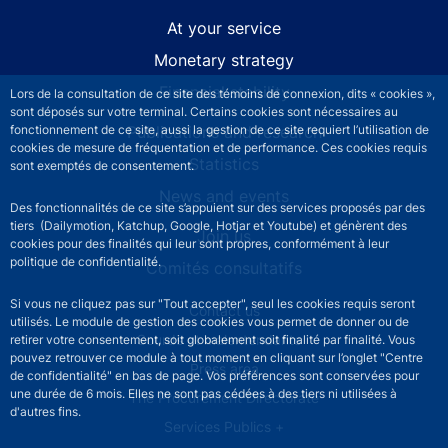
At your service
Monetary strategy
Financial stability
Lors de la consultation de ce site des témoins de connexion, dits « cookies »,
sont déposés sur votre terminal. Certains cookies sont nécessaires au
Publications and research
fonctionnement de ce site, aussi la gestion de ce site requiert l’utilisation de
cookies de mesure de fréquentation et de performance. Ces cookies requis
Statistics
sont exemptés de consentement.
News and events
Des fonctionnalités de ce site s’appuient sur des services proposés par des
tiers (Dailymotion, Katchup, Google, Hotjar et Youtube) et génèrent des
Join us
cookies pour des finalités qui leur sont propres, conformément à leur
politique de confidentialité.
Comités consultatifs
Si vous ne cliquez pas sur "Tout accepter", seul les cookies requis seront
Footer secondary menu
Contact us
utilisés. Le module de gestion des cookies vous permet de donner ou de
Sourds et malentendants
retirer votre consentement, soit globalement soit finalité par finalité. Vous
pouvez retrouver ce module à tout moment en cliquant sur l’onglet "Centre
Press area
de confidentialité" en bas de page. Vos préférences sont conservées pour
une durée de 6 mois. Elles ne sont pas cédées à des tiers ni utilisées à
The Procurement Directorate
d'autres fins.
Services Publics +