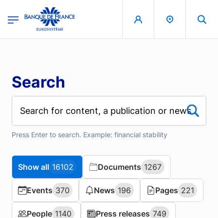
Skip to main content
region
Banque de France - Menu Principal
Search
Press Enter to search. Example: financial stability
Show all
Show all
16102
16102
Documents
Documents
1267
1267
Events
Events
370
370
News
News
196
196
Pages
Pages
221
221
People
People
1140
1140
Press releases
Press releases
749
749