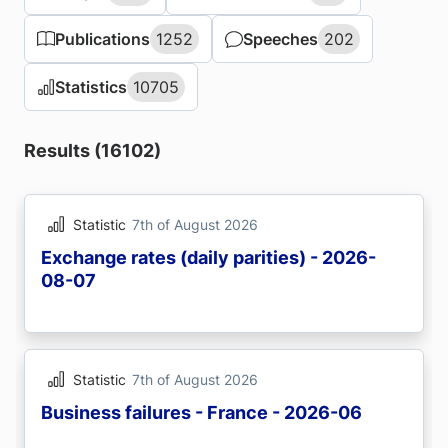
Publications
Publications
1252
1252
Speeches
Speeches
202
202
Statistics
Statistics
10705
10705
Results (16102)
Statistic
7th of August 2026
Exchange rates (daily parities) - 2026-
08-07
Statistic
7th of August 2026
Business failures - France - 2026-06