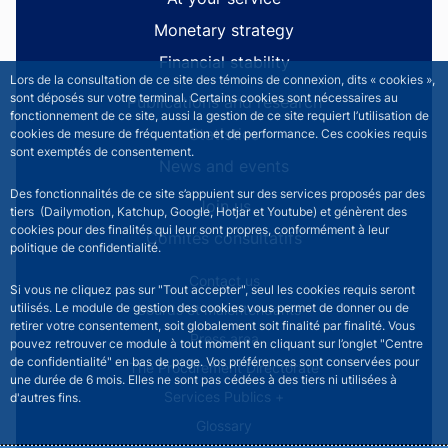
Monetary strategy
Financial stability
Lors de la consultation de ce site des témoins de connexion, dits « cookies »,
sont déposés sur votre terminal. Certains cookies sont nécessaires au
Publications and research
fonctionnement de ce site, aussi la gestion de ce site requiert l’utilisation de
Statistics
cookies de mesure de fréquentation et de performance. Ces cookies requis
sont exemptés de consentement.
News and events
Des fonctionnalités de ce site s’appuient sur des services proposés par des
Join us
tiers (Dailymotion, Katchup, Google, Hotjar et Youtube) et génèrent des
cookies pour des finalités qui leur sont propres, conformément à leur
Comités consultatifs
politique de confidentialité.
Footer secondary menu
Contact us
Si vous ne cliquez pas sur "Tout accepter", seul les cookies requis seront
utilisés. Le module de gestion des cookies vous permet de donner ou de
Sourds et malentendants
retirer votre consentement, soit globalement soit finalité par finalité. Vous
Press area
pouvez retrouver ce module à tout moment en cliquant sur l’onglet "Centre
de confidentialité" en bas de page. Vos préférences sont conservées pour
The Procurement Directorate
une durée de 6 mois. Elles ne sont pas cédées à des tiers ni utilisées à
Services Publics +
d'autres fins.
Glossary