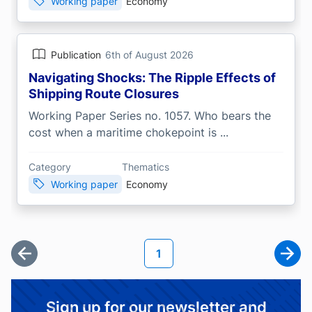
Working paper
Economy
Publication
6th of August 2026
Navigating Shocks: The Ripple Effects of
Shipping Route Closures
Working Paper Series no. 1057. Who bears the
cost when a maritime chokepoint is ...
Category
Thematics
Working paper
Economy
Pagination
Current page
1
First page
Next
Sign up for our newsletter and