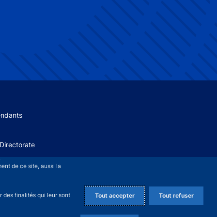
 menu
endants
Directorate
+
nt de ce site, aussi la
des finalités qui leur sont
Tout accepter
Tout refuser