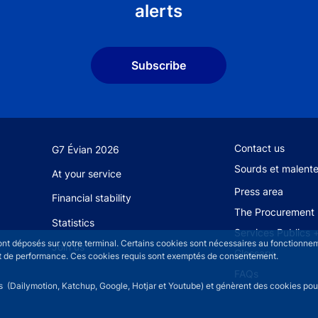
alerts
Subscribe
Footer secondary
Contact us
G7 Évian 2026
Sourds et malent
At your service
Press area
Financial stability
The Procurement 
Statistics
Services Publics 
sont déposés sur votre terminal. Certains cookies sont nécessaires au fonctionneme
Join us
Glossary
n et de performance. Ces cookies requis sont exemptés de consentement.
FAQs
rs (Dailymotion, Katchup, Google, Hotjar et Youtube) et génèrent des cookies pour 