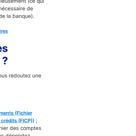
uleusement (ce qui
 nécessaire de
de la banque).
ires
es
 ?
vous redoutez une
ements (Fichier
;
crédits (FICP))
chier des comptes
ous dépendez