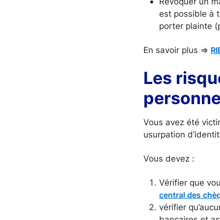
Révoquer un ma
est possible à 
porter plainte
En savoir plus =>
RI
Les risqu
personnel
Vous avez été vict
usurpation d’identit
Vous devez :
Vérifier que vo
central des chè
vérifier qu’auc
bancaires et a