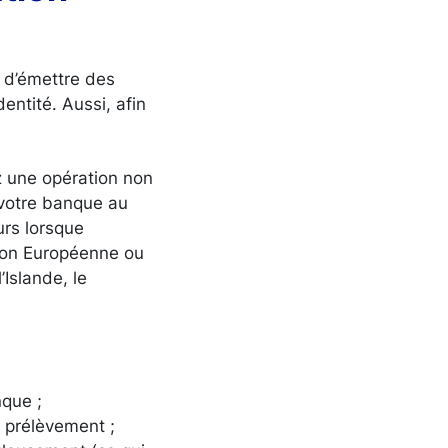
 d’émettre des
entité. Aussi, afin
z une opération non
 votre banque au
urs lorsque
nion Européenne ou
Islande, le
nque ;
e prélèvement ;