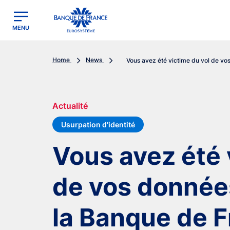
egion
Banque de France - Menu Principal
MENU
Home
News
Vous avez été victime du vol de vos
Actualité
Usurpation d'identité
Vous avez été 
de vos donnée
la Banque de F