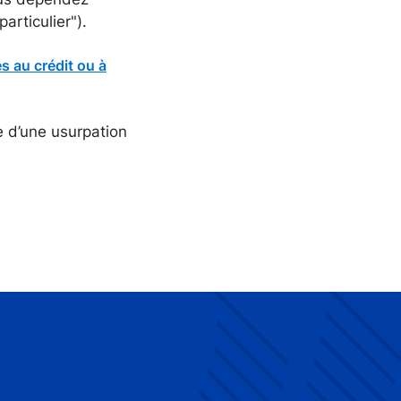
articulier").
 au crédit ou à
e d’une usurpation