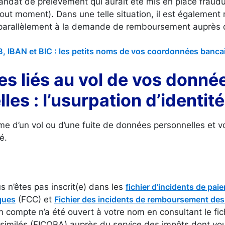
ndat de prélèvement qui aurait été mis en place fraud
tout moment). Dans une telle situation, il est également
 (parallèlement à la demande de remboursement auprès 
B, IBAN et BIC : les petits noms de vos coordonnées banca
es liés au vol de vos donné
les : l’usurpation d’identité
ime d’un vol ou d’une fuite de données personnelles et 
é.
us n’êtes pas inscrit(e) dans les
fichier d’incidents de pai
(FCC) et
ques
Fichier des incidents de remboursement des 
un compte n’a été ouvert à votre nom en consultant le fi
ssimilés (FICOBA) auprès du service des impôts dont v