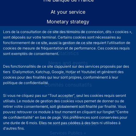
At your service
Monetary strategy
Financial stability
Lors de la consultation de ce site des témoins de connexion, dits « cookies »,
sont déposés sur votre terminal. Certains cookies sont nécessaires au
Publications and research
fonctionnement de ce site, aussi la gestion de ce site requiert l’utilisation de
cookies de mesure de fréquentation et de performance. Ces cookies requis
Statistics
sont exemptés de consentement.
News and events
Des fonctionnalités de ce site s’appuient sur des services proposés par des
tiers (Dailymotion, Katchup, Google, Hotjar et Youtube) et génèrent des
Join us
cookies pour des finalités qui leur sont propres, conformément à leur
politique de confidentialité.
Comités consultatifs
Si vous ne cliquez pas sur "Tout accepter", seul les cookies requis seront
Footer secondary menu
Contact us
utilisés. Le module de gestion des cookies vous permet de donner ou de
Sourds et malentendants
retirer votre consentement, soit globalement soit finalité par finalité. Vous
pouvez retrouver ce module à tout moment en cliquant sur l’onglet "Centre
Press area
de confidentialité" en bas de page. Vos préférences sont conservées pour
une durée de 6 mois. Elles ne sont pas cédées à des tiers ni utilisées à
The Procurement Directorate
d'autres fins.
Services Publics +