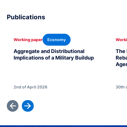
Publications
Economy
Working paper
Worki
Aggregate and Distributional
The 
Implications of a Military Buildup
Reba
Age
2nd of April 2026
30th 