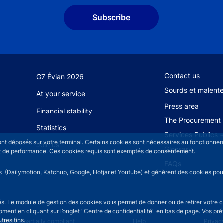
Subscribe
Footer secondary
Contact us
G7 Évian 2026
Sourds et malent
At your service
Press area
Financial stability
The Procurement 
Statistics
Services Publics 
sont déposés sur votre terminal. Certains cookies sont nécessaires au fonctionneme
Join us
Glossary
n et de performance. Ces cookies requis sont exemptés de consentement.
FAQs
rs (Dailymotion, Katchup, Google, Hotjar et Youtube) et génèrent des cookies pour 
isés. Le module de gestion des cookies vous permet de donner ou de retirer votre 
moment en cliquant sur l’onglet "Centre de confidentialité" en bas de page. Vos p
tres fins.
u
ibility - partially compliant
Help
Privac