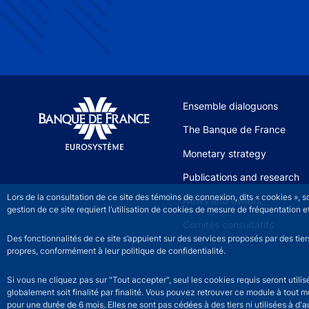
Site navigation
Ensemble dialoguons
The Banque de France
Monetary strategy
Publications and research
Lors de la consultation de ce site des témoins de connexion, dits « cookies », 
News and events
gestion de ce site requiert l’utilisation de cookies de mesure de fréquentatio
Comités consultatifs
Des fonctionnalités de ce site s’appuient sur des services proposés par des tie
propres, conformément à leur politique de confidentialité.
Si vous ne cliquez pas sur "Tout accepter", seul les cookies requis seront util
globalement soit finalité par finalité. Vous pouvez retrouver ce module à tout 
pour une durée de 6 mois. Elles ne sont pas cédées à des tiers ni utilisées à d'au
©2026 Banque de France
Footer legal notice men
Legal
Access