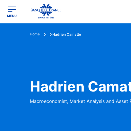
egion
Banque de France - Menu Principal
MENU
Home
Hadrien Camatte
Hadrien Cama
Macroeconomist, Market Analysis and Asset 