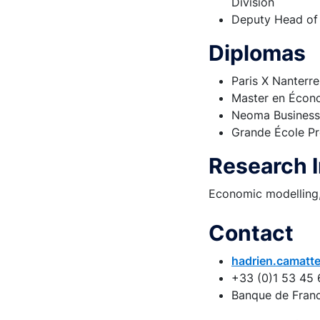
Division
Deputy Head of 
Diplomas
Paris X Nanterre
Master en Écono
Neoma Business
Grande École 
Research I
Economic modelling, 
Contact
hadrien.camatt
+33 (0)1 53 45 
Banque de Fran