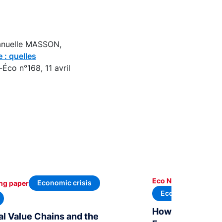
nuelle MASSON,
 : quelles
-Éco n°168, 11 avril
Eco Notepad
Economic crisis
ng paper
Economic develo
How to interpret
al Value Chains and the