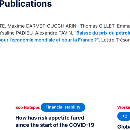
Publications
TE, Maxime DARMET-CUCCHIARINI, Thomas GILLET, Emma
 Ysaline PADIEU, Alexandre TAVIN,
"Baisse du prix du pétrole
ur l'économie mondiale et pour la France ?"
, Lettre Trésor
Financial stability
Eco Notepad
Worki
+2
How has risk appetite fared
since the start of the COVID-19
Glob