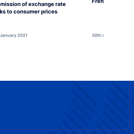
French GDP in 
smission of exchange rate
ks to consumer prices
 January 2021
30th of September 