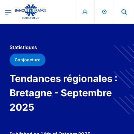
egion
Banque de France - Menu Principal
Skip to main content
Statistiques
Conjoncture
Tendances régionales :
Bretagne - Septembre
2025