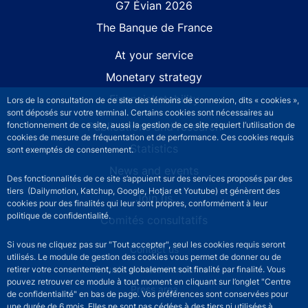
G7 Évian 2026
The Banque de France
At your service
Monetary strategy
Financial stability
Lors de la consultation de ce site des témoins de connexion, dits « cookies »,
sont déposés sur votre terminal. Certains cookies sont nécessaires au
fonctionnement de ce site, aussi la gestion de ce site requiert l’utilisation de
Publications and research
cookies de mesure de fréquentation et de performance. Ces cookies requis
Statistics
sont exemptés de consentement.
News and events
Des fonctionnalités de ce site s’appuient sur des services proposés par des
tiers (Dailymotion, Katchup, Google, Hotjar et Youtube) et génèrent des
Join us
cookies pour des finalités qui leur sont propres, conformément à leur
politique de confidentialité.
Comités consultatifs
Si vous ne cliquez pas sur "Tout accepter", seul les cookies requis seront
Footer secondary menu
Contact us
utilisés. Le module de gestion des cookies vous permet de donner ou de
Sourds et malentendants
retirer votre consentement, soit globalement soit finalité par finalité. Vous
pouvez retrouver ce module à tout moment en cliquant sur l’onglet "Centre
Press area
de confidentialité" en bas de page. Vos préférences sont conservées pour
une durée de 6 mois. Elles ne sont pas cédées à des tiers ni utilisées à