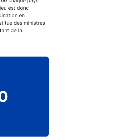
e de chaque pays
njeu est donc
dination en
stitué des ministres
tant de la
2/4
Valeur des billets en euros émis 
0
en milliards d’euros