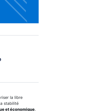
e
ser la libre
a stabilité
ique et économique
,