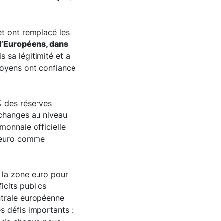
et ont remplacé les
d’Européens, dans
is sa légitimité et a
itoyens ont confiance
% des réserves
 changes au niveau
monnaie officielle
l’euro comme
e la zone euro pour
icits publics
ntrale européenne
s défis importants :