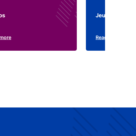
os
Jeux
 more
Read more