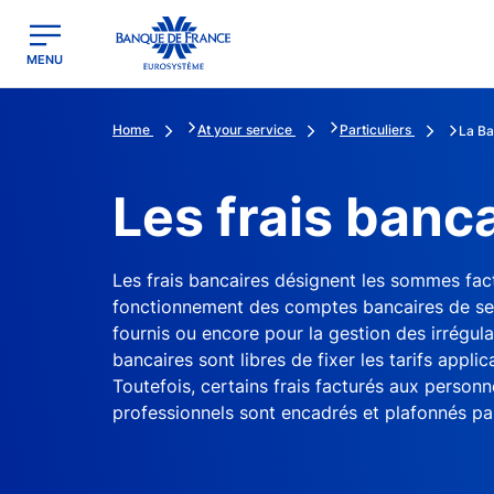
egion
Banque de France - Menu Principal
MENU
Home
At your service
Particuliers
La Ba
Les frais banc
Les frais bancaires désignent les sommes fac
fonctionnement des comptes bancaires de ses 
fournis ou encore pour la gestion des irrégul
bancaires sont libres de fixer les tarifs applic
Toutefois, certains frais facturés aux person
professionnels sont encadrés et plafonnés par