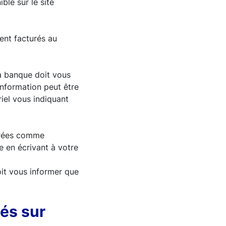
ble sur le site
ent facturés au
 la banque doit vous
information peut être
iel vous indiquant
dérées comme
e en écrivant à votre
oit vous informer que
és sur