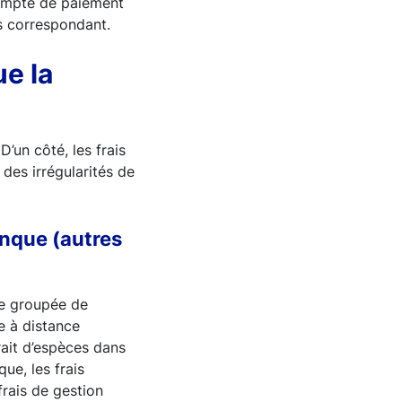
compte de paiement
es correspondant.
ue la
’un côté, les frais
 des irrégularités de
banque (autres
re groupée de
e à distance
trait d’espèces dans
ue, les frais
frais de gestion