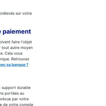
prélevés sur votre
de paiement
ivent faire l'objet
ar tout autre moyen
te. Cela vous
anque. Retrouvez
avec sa banque ?
t support durable
ons portées au
prévue par votre
de de votre compte