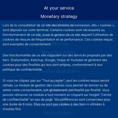
At your service
Monetary strategy
Financial stability
Lors de la consultation de ce site des témoins de connexion, dits « cookies »,
sont déposés sur votre terminal. Certains cookies sont nécessaires au
Publications and research
fonctionnement de ce site, aussi la gestion de ce site requiert l’utilisation de
cookies de mesure de fréquentation et de performance. Ces cookies requis
Statistics
sont exemptés de consentement.
News and events
Des fonctionnalités de ce site s’appuient sur des services proposés par des
tiers (Dailymotion, Katchup, Google, Hotjar et Youtube) et génèrent des
Join us
cookies pour des finalités qui leur sont propres, conformément à leur
politique de confidentialité.
Comités consultatifs
Si vous ne cliquez pas sur "Tout accepter", seul les cookies requis seront
Footer secondary menu
Contact us
utilisés. Le module de gestion des cookies vous permet de donner ou de
Sourds et malentendants
retirer votre consentement, soit globalement soit finalité par finalité. Vous
pouvez retrouver ce module à tout moment en cliquant sur l’onglet "Centre
Press area
de confidentialité" en bas de page. Vos préférences sont conservées pour
une durée de 6 mois. Elles ne sont pas cédées à des tiers ni utilisées à
The Procurement Directorate
d'autres fins.
Services Publics +