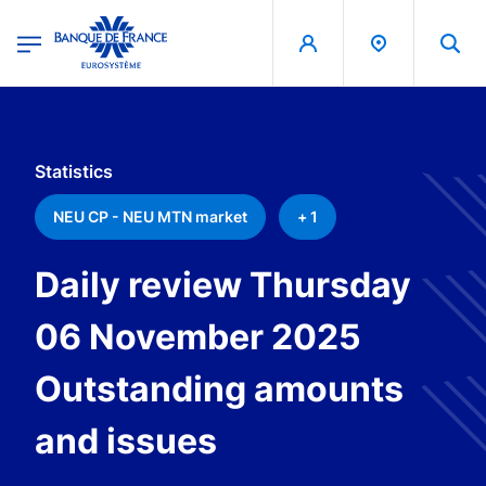
egion
Banque de France - Menu Principal
Skip to main content
Statistics
NEU CP - NEU MTN market
+ 1
Daily review Thursday
06 November 2025
Outstanding amounts
and issues