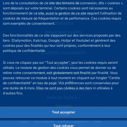
Financial stability
Lors de la consultation de ce site des témoins de connexion, dits « cookies »,
sont déposés sur votre terminal. Certains cookies sont nécessaires au
Publications and research
fonctionnement de ce site, aussi la gestion de ce site requiert l’utilisation de
cookies de mesure de fréquentation et de performance. Ces cookies requis
Statistics
sont exemptés de consentement.
News and events
Des fonctionnalités de ce site s’appuient sur des services proposés par des
tiers (Dailymotion, Katchup, Google, Hotjar et Youtube) et génèrent des
Join us
cookies pour des finalités qui leur sont propres, conformément à leur
politique de confidentialité.
Comités consultatifs
Si vous ne cliquez pas sur "Tout accepter", seul les cookies requis seront
Footer secondary menu
Contact us
utilisés. Le module de gestion des cookies vous permet de donner ou de
Sourds et malentendants
retirer votre consentement, soit globalement soit finalité par finalité. Vous
pouvez retrouver ce module à tout moment en cliquant sur l’onglet "Centre
Press area
de confidentialité" en bas de page. Vos préférences sont conservées pour
une durée de 6 mois. Elles ne sont pas cédées à des tiers ni utilisées à
The Procurement Directorate
d'autres fins.
Services Publics +
Glossary
Tout accepter
FAQs
Footer legal notice menu
Legal
Accessibility - partially compliant
Help
Tout refuser