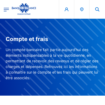
egion
Banque de France - Menu Principal
Skip to main content
Compte et frais
Un compte bancaire fait partie aujourd’hui des
éléments indispensables à la vie quotidienne, en
permettant de recevoir des revenus et de régler des
charges et dépenses. Retrouvez ici les informations
à connaître sur le compte et les frais qui peuvent lui
être associés.