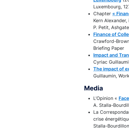
Luxembourg, 12
Chapter
« Finan
Kern Alexander, 
P. Petit, Ashgat
Finance of Coll
Crawford-Brown 
Briefing Paper
Impact and Tran
Cyriac Guillaum
The impact of e
Guillaumin, Wor
Media
L’Opinion «
Face
A. Stalla-Bourdil
La Correspondan
crise énergétiq
Stalla-Bourdillon