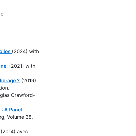
ce
folios
(2024) with
nnel
(2021) with
librage ?
(2019)
ion.
uglas Crawford-
: A Panel
ng, Volume 38,
(2014) avec