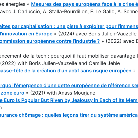
es énergies «
Mesures des pays européens face à la crise é
vec J. Carluccio, A. Stalla-Bourdillon, F. Le Gallo, A. Schne
aites par capitalisation : une piste à exploiter pour l’imme
l’innovation en Europe
» (2024) avec Boris Julien-Vauzelle 
ommission européenne contre l’industrie ?
» (2022) avec B
ancement de la tech : pourquoi il faut mobiliser davantage l
» (2022) with Boris Julien-Vauzelle and Camille Jehle
casse-tête de la création d'un actif sans risque européen
» 
rquoi l'émergence d'une dette européenne de référence se
a zone euro
» (2021) with Anass Mourjane
e Euro Is Popular But Riven by Jealousy in Each of Its Me
m
urance chômage : quelles leçons tirer du système américa