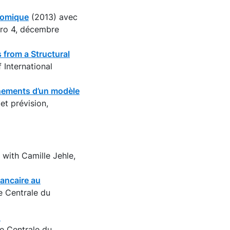
onomique
(2013) avec
éro 4, décembre
 from a Structural
 International
ignements d’un modèle
et prévision,
 with Camille Jehle,
 bancaire au
e Centrale du
n
e Centrale du