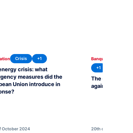
Crisis
+1
ation
Banque de France Bu
+1
energy crisis: what
gency measures did the
The gas price s
pean Union introduce in
again?
onse?
f October 2024
20th of June 2024