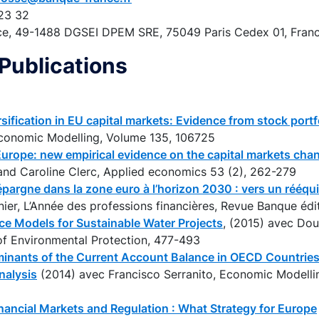
23 32
ce, 49-1488 DGSEI DPEM SRE, 75049 Paris Cedex 01, Fran
Publications
rsification in EU capital markets: Evidence from stock port
Economic Modelling, Volume 135, 106725
 Europe: new empirical evidence on the capital markets cha
 and Caroline Clerc, Applied economics 53 (2), 262-279
l’épargne dans la zone euro à l’horizon 2030 : vers un rééqui
nier, L’Année des professions financières, Revue Banque édit
nce Models for Sustainable Water Projects
, (2015) avec Do
of Environmental Protection, 477-493
inants of the Current Account Balance in OECD Countries 
nalysis
(2014) avec Francisco Serranito, Economic Modelli
inancial Markets and Regulation : What Strategy for Europe