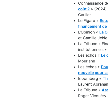
Connaissance d
coût ?
» (2024) a
Gaulier
Le Figaro «
Retr
financement de 
L’Opinion «
La C
et Camille Jehle
La Tribune « Fin
institutionnels 
Les échos «
Le 
Mourjane
Les échos «
Pou
nouvelle pour l
Bloomberg «
Th
Laurent Abraha
La Tribune «
Ass
Roger Vicquéry