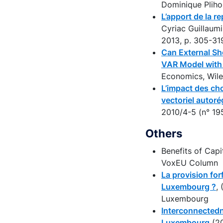
Dominique Plihon
L’apport de la 
Cyriac Guillaum
2013, p. 305-31
Can External Sh
VAR Model with
Economics, Wiley
L’impact des cho
vectoriel autoré
2010/4-5 (n° 19
Others
Benefits of Capi
VoxEU Column
La provision forf
Luxembourg ?
,
Luxembourg
Interconnectedn
Luxembourg
(20