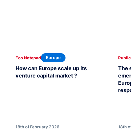
Europe
Eco Notepad
Public
How can Europe scale up its
The 
venture capital market ?
emer
Euro
resp
18th of February 2026
18th o