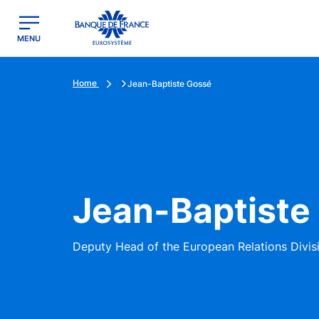
egion
Banque de France - Menu Principal
MENU
Home
Jean-Baptiste Gossé
Jean-Baptiste
Deputy Head of the European Relations Divis