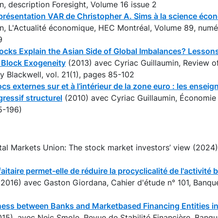
, description Foresight, Volume 16 issue 2
représentation VAR de Christopher A. Sims à la science éc
in, L'Actualité économique, HEC Montréal, Volume 89, num
9
ocks Explain the Asian Side of Global Imbalances? Lessons
 Block Exogeneity
(2013) avec Cyriac Guillaumin, Review of
 Blackwell, vol. 21(1), pages 85-102
cs externes sur et à l’intérieur de la zone euro : les ense
gressif structurel
(2010) avec Cyriac Guillaumin, Économie 
5-196)
tal Markets Union: The stock market investors’ view (2024)
aitaire permet-elle de réduire la procyclicalité de l'activité
 (2016) avec Gaston Giordana, Cahier d'étude n° 101, Banqu
ess between Banks and Marketbased Financing Entities i
15), avec Nejc Smole, Revue de Stabilité Financière, Banqu