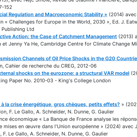
7-152
cial Regulation and Macroeconomic Stability »
(2014) avec 
in « Challenges for Europe in the World, 2030 », Ed. J. Eatw
e Publishing Ltd
ective Action: the Case of Catchment Management
(2013) 
et Jenny Ya He, Cambridge Centre for Climate Change Mit
smission Channels of Oil Price Shocks in the G20 Countri
in, Cahier de recherche du CREG, 2012-06
xternal shocks on the eurozone: a structural VAR model
(20
king Paper No. 2010-03 - King's College London
 à la crise énergétique, gros chèques, petits effets?
» (2024
lon, F. Le Gallo, A. Schneider, N. Dunne, G. Gaulier
ce économique « La Banque de France analyse les réponse
ue mises en œuvre dans l'Union européenne » (2024) avec J.
, F. Le Gallo, A. Schneider, N. Dunne, G. Gaulier