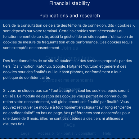
Financial stability
Publications and research
Statistics
Lors de la consultation de ce site des témoins de connexion, dits « cookies »,
sont déposés sur votre terminal. Certains cookies sont nécessaires au
News and events
fonctionnement de ce site, aussi la gestion de ce site requiert l’utilisation de
cookies de mesure de fréquentation et de performance. Ces cookies requis
Join us
sont exemptés de consentement.
Comités consultatifs
Des fonctionnalités de ce site s’appuient sur des services proposés par des
tiers (Dailymotion, Katchup, Google, Hotjar et Youtube) et génèrent des
Footer secondary menu
Contact us
cookies pour des finalités qui leur sont propres, conformément à leur
politique de confidentialité.
Sourds et malentendants
Press area
Si vous ne cliquez pas sur "Tout accepter", seul les cookies requis seront
utilisés. Le module de gestion des cookies vous permet de donner ou de
The Procurement Directorate
retirer votre consentement, soit globalement soit finalité par finalité. Vous
Services Publics +
pouvez retrouver ce module à tout moment en cliquant sur l’onglet "Centre
de confidentialité" en bas de page. Vos préférences sont conservées pour
Glossary
une durée de 6 mois. Elles ne sont pas cédées à des tiers ni utilisées à
d'autres fins.
FAQs
Footer legal notice menu
Legal
Accessibility - partially compliant
Help