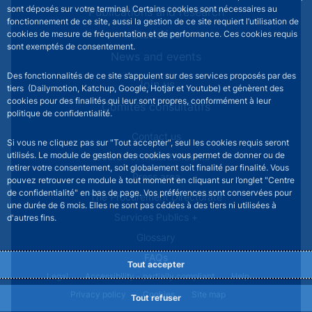
sont déposés sur votre terminal. Certains cookies sont nécessaires au
Publications and research
fonctionnement de ce site, aussi la gestion de ce site requiert l’utilisation de
Statistics
cookies de mesure de fréquentation et de performance. Ces cookies requis
sont exemptés de consentement.
News and events
Des fonctionnalités de ce site s’appuient sur des services proposés par des
Join us
tiers (Dailymotion, Katchup, Google, Hotjar et Youtube) et génèrent des
cookies pour des finalités qui leur sont propres, conformément à leur
Comités consultatifs
politique de confidentialité.
Footer secondary menu
Contact us
Si vous ne cliquez pas sur "Tout accepter", seul les cookies requis seront
utilisés. Le module de gestion des cookies vous permet de donner ou de
Sourds et malentendants
retirer votre consentement, soit globalement soit finalité par finalité. Vous
Press area
pouvez retrouver ce module à tout moment en cliquant sur l’onglet "Centre
de confidentialité" en bas de page. Vos préférences sont conservées pour
The Procurement Directorate
une durée de 6 mois. Elles ne sont pas cédées à des tiers ni utilisées à
Services Publics +
d'autres fins.
Glossary
FAQs
Tout accepter
Footer legal notice menu
Legal
Accessibility - partially compliant
Help
Privacy policy
Cookies
Site map
Tout refuser