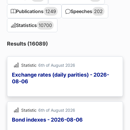
Publications
Publications
1249
1249
Speeches
Speeches
202
202
Statistics
Statistics
10700
10700
Results (16089)
Statistic
6th of August 2026
Exchange rates (daily parities) - 2026-
08-06
Statistic
6th of August 2026
Bond indexes - 2026-08-06