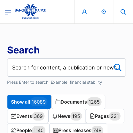
Skip to main content
region
Banque de France - Menu Principal
Search
Press Enter to search. Example: financial stability
Show all
Show all
16089
16089
Documents
Documents
1265
1265
Events
Events
369
369
News
News
195
195
Pages
Pages
221
221
People
People
1140
1140
Press releases
Press releases
748
748