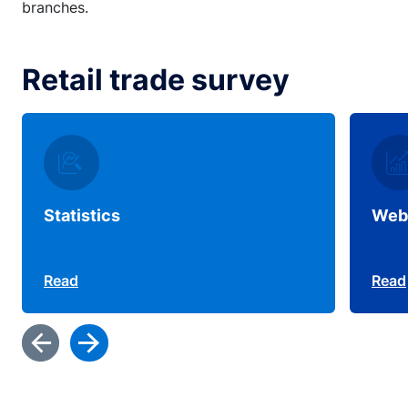
branches.
Retail trade survey
Statistics
Web
Read
Read