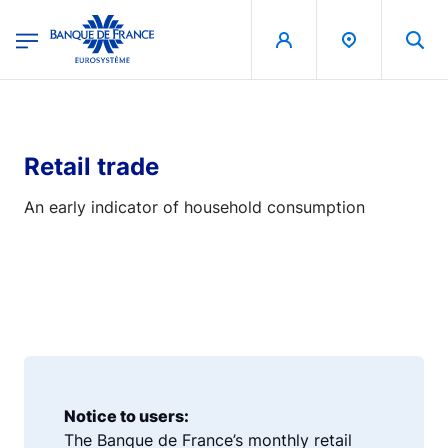
egion
Banque de France - Menu Principal
Skip to main content
Retail trade
An early indicator of household consumption
Notice to users:
The Banque de France’s monthly retail