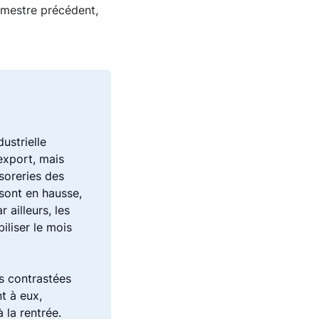
rimestre précédent,
ustrielle
export, mais
soreries des
sont en hausse,
ailleurs, les
iliser le mois
ns contrastées
nt à eux,
 la rentrée.