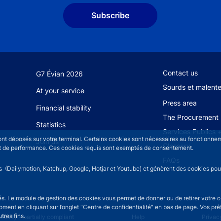
Subscribe
Footer secondary
Contact us
G7 Évian 2026
Sourds et malent
At your service
Press area
Financial stability
The Procurement 
Statistics
Services Publics 
sont déposés sur votre terminal. Certains cookies sont nécessaires au fonctionneme
Join us
Glossary
n et de performance. Ces cookies requis sont exemptés de consentement.
FAQs
rs (Dailymotion, Katchup, Google, Hotjar et Youtube) et génèrent des cookies pour 
isés. Le module de gestion des cookies vous permet de donner ou de retirer votre 
moment en cliquant sur l’onglet "Centre de confidentialité" en bas de page. Vos p
tres fins.
u
ibility - partially compliant
Help
Privac