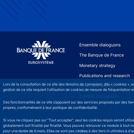
Site navigation
Ensemble dialoguons
The Banque de France
Monetary strategy
Publications and research
Lors de la consultation de ce site des témoins de connexion, dits « cookies », 
News and events
gestion de ce site requiert l’utilisation de cookies de mesure de fréquentatio
Comités consultatifs
Des fonctionnalités de ce site s’appuient sur des services proposés par des tie
propres, conformément à leur politique de confidentialité.
Si vous ne cliquez pas sur "Tout accepter", seul les cookies requis seront util
globalement soit finalité par finalité. Vous pouvez retrouver ce module à tout 
pour une durée de 6 mois. Elles ne sont pas cédées à des tiers ni utilisées à d'au
©2026 Banque de France
Footer legal notice men
Legal
Access