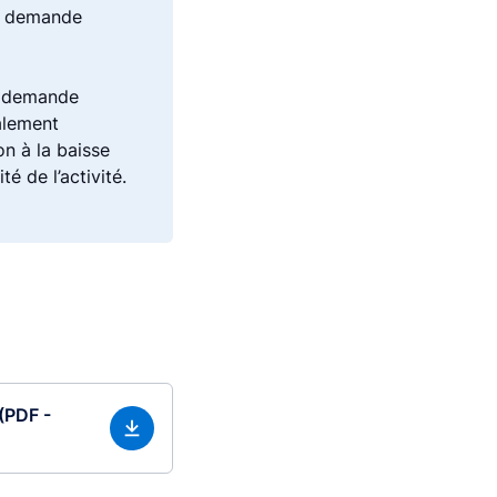
La demande
ne demande
alement
n à la baisse
é de l’activité.
(PDF -