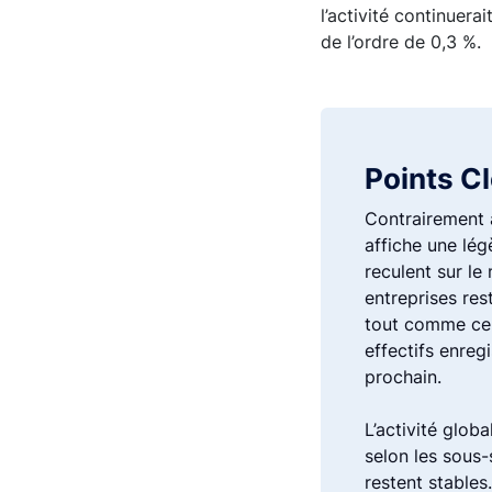
l’activité continuer
de l’ordre de 0,3 %.
Points C
Contrairement au
affiche une lé
reculent sur le
entreprises res
tout comme ceux
effectifs enreg
prochain.
L’activité glob
selon les sous-s
restent stables