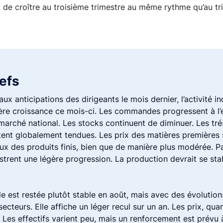
ait de croître au troisième trimestre au même rythme qu’au t
lefs
x anticipations des dirigeants le mois dernier, l’activité ind
gère croissance ce mois-ci. Les commandes progressent à l’
 marché national. Les stocks continuent de diminuer. Les tré
tent globalement tendues. Les prix des matières premières 
 des produits finis, bien que de manière plus modérée. Par 
istrent une légère progression. La production devrait se stab
ale est restée plutôt stable en août, mais avec des évolutio
ecteurs. Elle affiche un léger recul sur un an. Les prix, qua
. Les effectifs varient peu, mais un renforcement est prévu à