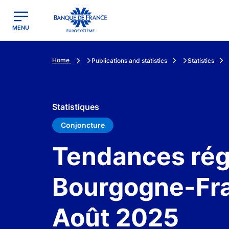
egion
Banque de France - Menu Principal
MENU
Home
Publications and statistics
Statistics
Statistiques
Conjoncture
Tendances régi
Bourgogne-Fr
Août 2025