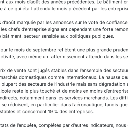
nt aux mois d’août des années précédentes. Le bâtiment en
e à ce qui était attendu le mois précédent par les entrepris
 d’août marquée par les annonces sur le vote de confiance 
, les chefs d’entreprise signalent cependant une forte remont
e bâtiment, secteur sensible aux politiques publiques.
pour le mois de septembre reflètent une plus grande pruden
’activité, avec même un raffermissement attendu dans les s
rix de vente sont jugés stables dans l’ensemble des secteurs
 marchés domestiques comme internationaux. La hausse de
 plupart des secteurs de l’industrie mais sans dégradation s
iticole reste le plus touché et de moins en moins d’entrepris
 indirects, notamment dans les services marchands. Les diffi
e réduisent, en particulier dans l’aéronautique, tandis que 
stables et concernent 19 % des entreprises.
ltats de l’enquête, complétés par d’autres indicateurs, nou