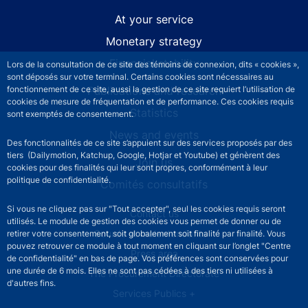
At your service
Monetary strategy
Financial stability
Lors de la consultation de ce site des témoins de connexion, dits « cookies »,
sont déposés sur votre terminal. Certains cookies sont nécessaires au
fonctionnement de ce site, aussi la gestion de ce site requiert l’utilisation de
Publications and research
cookies de mesure de fréquentation et de performance. Ces cookies requis
Statistics
sont exemptés de consentement.
News and events
Des fonctionnalités de ce site s’appuient sur des services proposés par des
tiers (Dailymotion, Katchup, Google, Hotjar et Youtube) et génèrent des
Join us
cookies pour des finalités qui leur sont propres, conformément à leur
politique de confidentialité.
Comités consultatifs
Si vous ne cliquez pas sur "Tout accepter", seul les cookies requis seront
Footer secondary menu
Contact us
utilisés. Le module de gestion des cookies vous permet de donner ou de
Sourds et malentendants
retirer votre consentement, soit globalement soit finalité par finalité. Vous
pouvez retrouver ce module à tout moment en cliquant sur l’onglet "Centre
Press area
de confidentialité" en bas de page. Vos préférences sont conservées pour
une durée de 6 mois. Elles ne sont pas cédées à des tiers ni utilisées à
The Procurement Directorate
d'autres fins.
Services Publics +