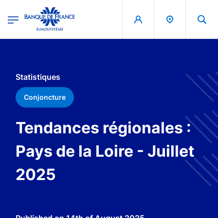
egion
Banque de France - Menu Principal
Skip to main content
Statistiques
Conjoncture
Tendances régionales :
Pays de la Loire - Juillet
2025