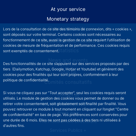
At your service
Monetary strategy
Financial stability
Lors de la consultation de ce site des témoins de connexion, dits « cookies »,
sont déposés sur votre terminal. Certains cookies sont nécessaires au
Publications and research
fonctionnement de ce site, aussi la gestion de ce site requiert l’utilisation de
cookies de mesure de fréquentation et de performance. Ces cookies requis
Statistics
sont exemptés de consentement.
News and events
Des fonctionnalités de ce site s’appuient sur des services proposés par des
tiers (Dailymotion, Katchup, Google, Hotjar et Youtube) et génèrent des
Join us
cookies pour des finalités qui leur sont propres, conformément à leur
politique de confidentialité.
Comités consultatifs
Si vous ne cliquez pas sur "Tout accepter", seul les cookies requis seront
Footer secondary menu
Contact us
utilisés. Le module de gestion des cookies vous permet de donner ou de
Sourds et malentendants
retirer votre consentement, soit globalement soit finalité par finalité. Vous
pouvez retrouver ce module à tout moment en cliquant sur l’onglet "Centre
Press area
de confidentialité" en bas de page. Vos préférences sont conservées pour
une durée de 6 mois. Elles ne sont pas cédées à des tiers ni utilisées à
The Procurement Directorate
d'autres fins.
Services Publics +