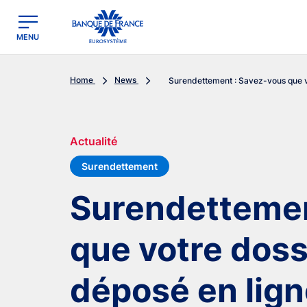
egion
Banque de France - Menu Principal
MENU
Home
News
Surendettement : Savez-vous que vo
Actualité
Surendettement
Surendettemen
que votre doss
déposé en lign