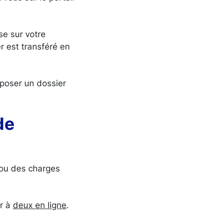
se sur votre
er est transféré en
poser un dossier
de
 ou des charges
er à
deux en ligne
.