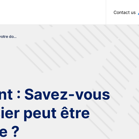
Skip to main content
Contact us
tre do...
t : Savez-vous
ier peut être
e ?