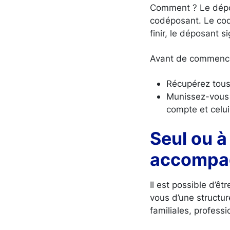
Comment ? Le dépos
codéposant. Le codép
finir, le déposant s
Avant de commencer
Récupérez tous
Munissez-vous d
compte et celu
Seul ou à
accompag
Il est possible d’ê
vous d’une structu
familiales, profess