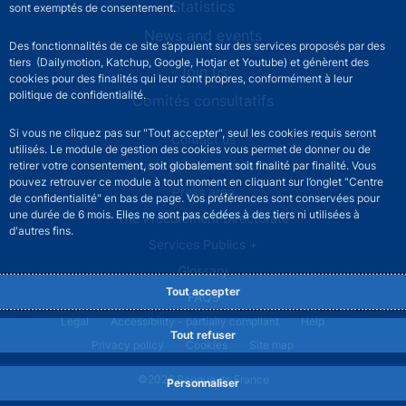
Statistics
sont exemptés de consentement.
News and events
Des fonctionnalités de ce site s’appuient sur des services proposés par des
tiers (Dailymotion, Katchup, Google, Hotjar et Youtube) et génèrent des
Join us
cookies pour des finalités qui leur sont propres, conformément à leur
politique de confidentialité.
Comités consultatifs
Si vous ne cliquez pas sur "Tout accepter", seul les cookies requis seront
Footer secondary menu
Contact us
utilisés. Le module de gestion des cookies vous permet de donner ou de
Sourds et malentendants
retirer votre consentement, soit globalement soit finalité par finalité. Vous
pouvez retrouver ce module à tout moment en cliquant sur l’onglet "Centre
Press area
de confidentialité" en bas de page. Vos préférences sont conservées pour
une durée de 6 mois. Elles ne sont pas cédées à des tiers ni utilisées à
The Procurement Directorate
d'autres fins.
Services Publics +
Glossary
Tout accepter
FAQs
Footer legal notice menu
Legal
Accessibility - partially compliant
Help
Tout refuser
Privacy policy
Cookies
Site map
©2026 Banque de France
Personnaliser