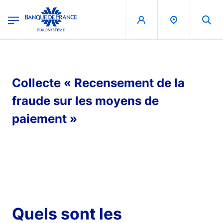
egion
Banque de France - Menu Principal
Skip to main content
Collecte « Recensement de la
fraude sur les moyens de
paiement »
Quels sont les