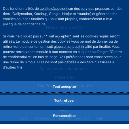
Publications and research
Des fonctionnalités de ce site s’appuient sur des services proposés par des
tiers (Dailymotion, Katchup, Google, Hotjar et Youtube) et génèrent des
Statistics
cookies pour des finalités qui leur sont propres, conformément à leur
politique de confidentialité.
News and events
Si vous ne cliquez pas sur "Tout accepter", seul les cookies requis seront
Join us
utilisés. Le module de gestion des cookies vous permet de donner ou de
retirer votre consentement, soit globalement soit finalité par finalité. Vous
Comités consultatifs
pouvez retrouver ce module à tout moment en cliquant sur l’onglet "Centre
de confidentialité" en bas de page. Vos préférences sont conservées pour
Footer secondary menu
Contact us
une durée de 6 mois. Elles ne sont pas cédées à des tiers ni utilisées à
d'autres fins.
Sourds et malentendants
Press area
The Procurement Directorate
Tout accepter
Services Publics +
Tout refuser
Glossary
FAQs
Personnaliser
Footer legal notice menu
Legal
Accessibility - partially compliant
Help
Privacy policy
Cookies
Site map