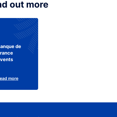
nd out more
anque de
rance
vents
ead more