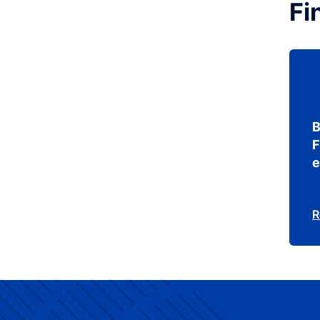
Fi
B
F
e
R