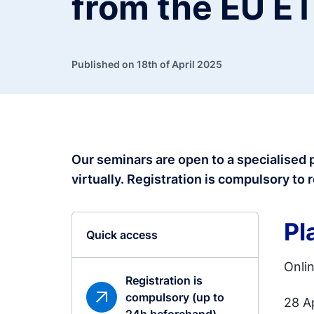
from the EU E
Published on 18th of April 2025
Our seminars are open to a specialised 
virtually. Registration is compulsory
to 
Pl
Quick access
Onli
Registration is
compulsory (up to
28 A
24h beforehand)