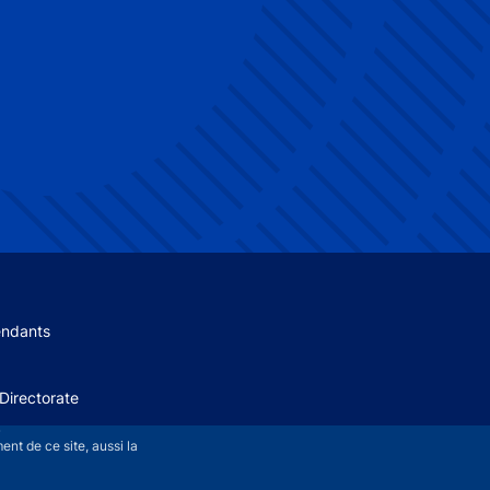
 menu
endants
Directorate
+
nt de ce site, aussi la