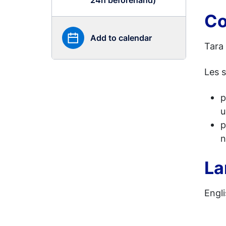
Co
Add to calendar
Tara
Les 
p
p
La
Engl