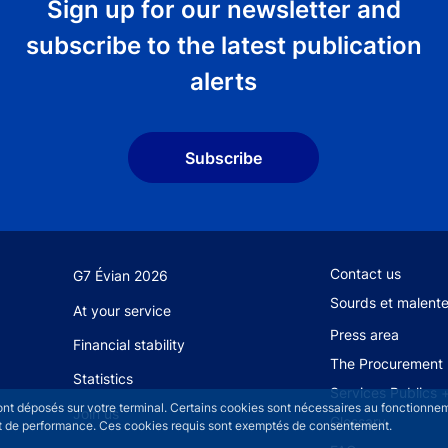
Sign up for our newsletter and
subscribe to the latest publication
alerts
Subscribe
Footer secondary
Contact us
G7 Évian 2026
Sourds et malent
At your service
Press area
Financial stability
The Procurement 
Statistics
Services Publics 
sont déposés sur votre terminal. Certains cookies sont nécessaires au fonctionneme
Join us
Glossary
n et de performance. Ces cookies requis sont exemptés de consentement.