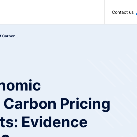
Skip to main content
Contact us
 Carbon...
nomic
f Carbon Pricing
s: Evidence