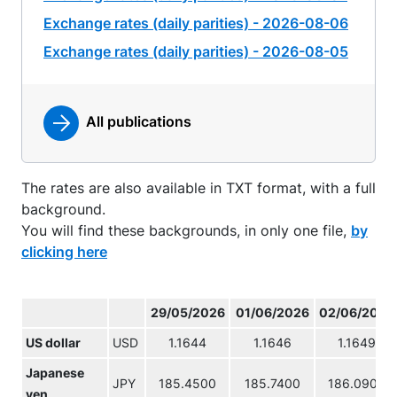
Exchange rates (daily parities) - 2026-08-06
Exchange rates (daily parities) - 2026-08-05
All publications
The rates are also available in TXT format, with a full
background.
You will find these backgrounds, in only one file,
by
clicking here
29/05/2026
01/06/2026
02/06/2026
US dollar
USD
1.1644
1.1646
1.1649
Japanese
JPY
185.4500
185.7400
186.0900
yen