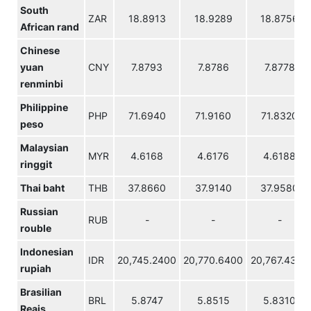
South
ZAR
18.8913
18.9289
18.8756
African rand
Chinese
yuan
CNY
7.8793
7.8786
7.8778
renminbi
Philippine
PHP
71.6940
71.9160
71.8320
peso
Malaysian
MYR
4.6168
4.6176
4.6188
ringgit
Thai baht
THB
37.8660
37.9140
37.9580
Russian
RUB
-
-
-
rouble
Indonesian
IDR
20,745.2400
20,770.6400
20,767.4300
rupiah
Brasilian
BRL
5.8747
5.8515
5.8310
Reais