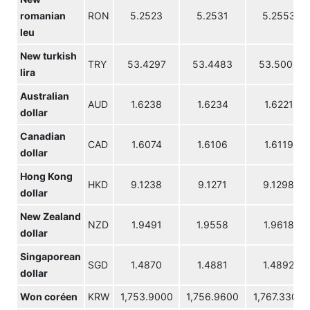
romanian
RON
5.2523
5.2531
5.2553
leu
New turkish
TRY
53.4297
53.4483
53.5000
lira
Australian
AUD
1.6238
1.6234
1.6221
dollar
Canadian
CAD
1.6074
1.6106
1.6119
dollar
Hong Kong
HKD
9.1238
9.1271
9.1298
dollar
New Zealand
NZD
1.9491
1.9558
1.9618
dollar
Singaporean
SGD
1.4870
1.4881
1.4892
dollar
Won coréen
KRW
1,753.9000
1,756.9600
1,767.3300