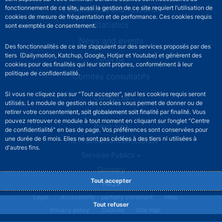
Publications and research
fonctionnement de ce site, aussi la gestion de ce site requiert l’utilisation de
cookies de mesure de fréquentation et de performance. Ces cookies requis
Statistics
sont exemptés de consentement.
News and events
Des fonctionnalités de ce site s’appuient sur des services proposés par des
tiers (Dailymotion, Katchup, Google, Hotjar et Youtube) et génèrent des
Join us
cookies pour des finalités qui leur sont propres, conformément à leur
politique de confidentialité.
Comités consultatifs
Si vous ne cliquez pas sur "Tout accepter", seul les cookies requis seront
Footer secondary menu
Contact us
utilisés. Le module de gestion des cookies vous permet de donner ou de
Sourds et malentendants
retirer votre consentement, soit globalement soit finalité par finalité. Vous
pouvez retrouver ce module à tout moment en cliquant sur l’onglet "Centre
Press area
de confidentialité" en bas de page. Vos préférences sont conservées pour
une durée de 6 mois. Elles ne sont pas cédées à des tiers ni utilisées à
The Procurement Directorate
d'autres fins.
Services Publics +
Glossary
Tout accepter
FAQs
Footer legal notice menu
Legal
Accessibility - partially compliant
Help
Tout refuser
Privacy policy
Cookies
Site map