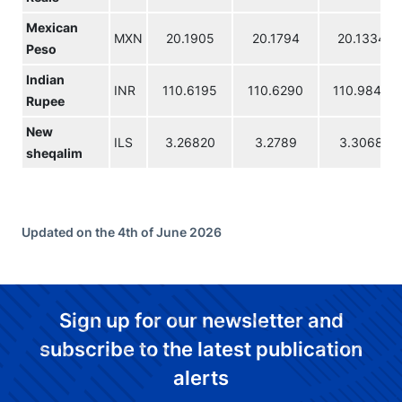
Mexican
MXN
20.1905
20.1794
20.1334
Peso
Indian
INR
110.6195
110.6290
110.9845
Rupee
New
ILS
3.26820
3.2789
3.3068
sheqalim
Updated on the 4th of June 2026
Sign up for our newsletter and
subscribe to the latest publication
alerts