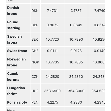
Danish
DKK
7.4731
7.4737
7.4740
krone
Pound
GBP
0.8672
0.8649
0.8647
sterling
Swedish
SEK
10.7720
10.7890
10.8250
krona
Swiss franc
CHF
0.9111
0.9128
0.9149
Norwegian
NOK
10.7735
10.7885
10.8000
krone
Czeck
CZK
24.2820
24.2850
24.2430
koruna
Hungarian
HUF
353.6900
354.8000
354.5300
forint
Polish zloty
PLN
4.2275
4.2330
4.2345
New