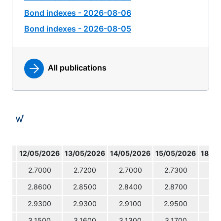
Bond indexes - 2026-08-06
Bond indexes - 2026-08-05
All publications
12/05/2026
13/05/2026
14/05/2026
15/05/2026
18/05
2.7000
2.7200
2.7000
2.7300
2.7
2.8600
2.8500
2.8400
2.8700
2.8
2.9300
2.9300
2.9100
2.9500
2.9
3.1500
3.1600
3.1300
3.1700
3.2