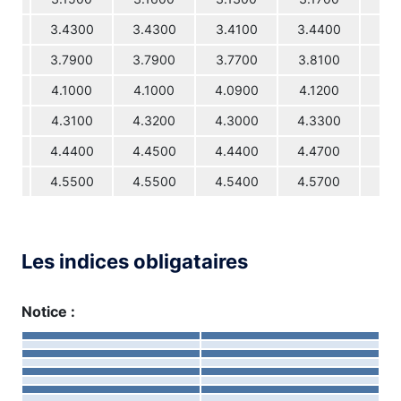
3.4300
3.4300
3.4100
3.4400
3.5
3.7900
3.7900
3.7700
3.8100
3.8
4.1000
4.1000
4.0900
4.1200
4.1
4.3100
4.3200
4.3000
4.3300
4.3
4.4400
4.4500
4.4400
4.4700
4.5
4.5500
4.5500
4.5400
4.5700
4.6
Les indices obligataires
Notice :