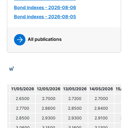
Bond indexes - 2026-08-06
Bond indexes - 2026-08-05
All publications
11/05/2026
12/05/2026
13/05/2026
14/05/2026
15/05
2.6500
2.7000
2.7200
2.7000
2.7
2.7700
2.8600
2.8500
2.8400
2.8
2.8500
2.9300
2.9300
2.9100
2.9
3.0600
3.1500
3.1600
3.1300
3.1