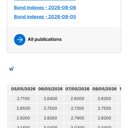
Bond indexes - 2026-08-06
Bond indexes - 2026-08-05
All publications
05/05/2026
06/05/2026
07/05/2026
08/05/2026
11/
2.7100
2.6400
2.6000
2.6200
2
2.8500
2.7500
2.7200
2.7500
2
2.9200
2.8200
2.7900
2.8200
2
3.1400
3.0400
3.0300
3.0400
3