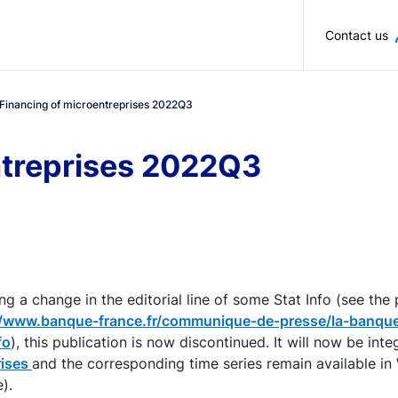
Skip to main content
Contact us
Financing of microentreprises 2022Q3
ntreprises 2022Q3
ng a change in the editorial line of some Stat Info (see the 
//www.banque-france.fr/communique-de-presse/la-banque-
fo
), this publication is now discontinued. It will now be int
rises
and the corresponding time series remain available in
).