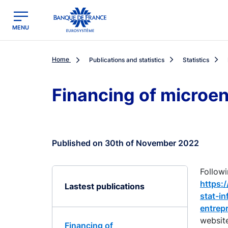
egion
Banque de France - Menu Principal
MENU
Home
Publications and statistics
Statistics
Financing of microe
Published on 30th of November 2022
Followi
https:
Lastest publications
stat-in
entrep
website
Financing of