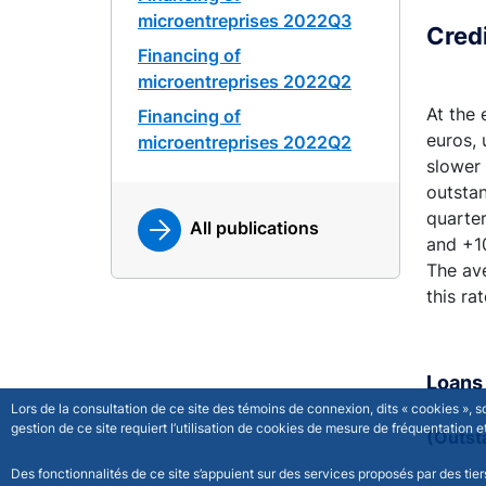
microentreprises 2022Q3
Credi
Financing of
microentreprises 2022Q2
At the 
Financing of
euros, 
microentreprises 2022Q2
slower 
outstan
quarter
All publications
and +10
The ave
this ra
Loans 
Lors de la consultation de ce site des témoins de connexion, dits « cookies », 
gestion de ce site requiert l’utilisation de cookies de mesure de fréquentatio
(Outst
Des fonctionnalités de ce site s’appuient sur des services proposés par des tie