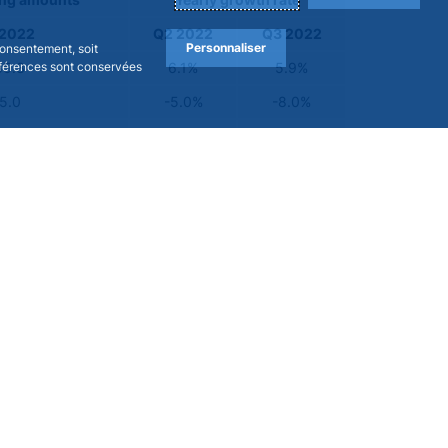
ing amounts
Yearly growth rate
 2022
Q2 2022
Q3 2022
Personnaliser
consentement, soit
références sont conservées
85.3
6.1%
5.9%
5.0
-5.0%
-8.0%
55.2
5.4%
5.4%
85.1
10.1%
10.4%