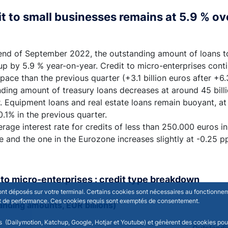
t to small businesses remains at 5.9 % ov
end of September 2022, the outstanding amount of loans to
up by 5.9 % year-on-year. Credit to micro-enterprises contin
pace than the previous quarter (+3.1 billion euros after +6.
ding amount of treasury loans decreases at around 45 billio
. Equipment loans and real estate loans remain buoyant, a
.1% in the previous quarter.
rage interest rate for credits of less than 250.000 euros 
te and the one in the Eurozone increases slightly at -0.25 p
to micro-enterprises : credit type breakdown
sont déposés sur votre terminal. Certains cookies sont nécessaires au fonctionneme
n et de performance. Ces cookies requis sont exemptés de consentement.
anding amounts, EUR billions)
rs (Dailymotion, Katchup, Google, Hotjar et Youtube) et génèrent des cookies pour 