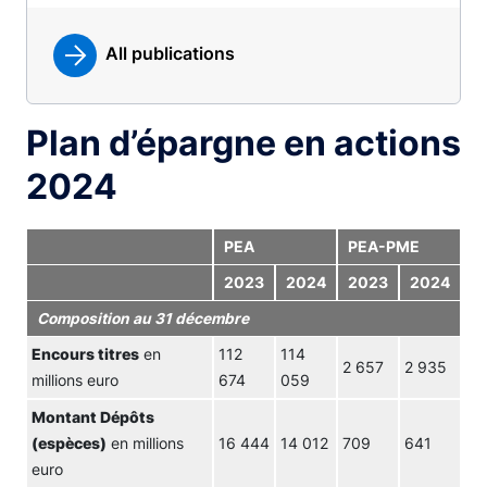
All publications
Plan d’épargne en actions
2024
PEA
PEA-PME
2023
2024
2023
2024
Composition au 31 décembre
Encours titres
en
112
114
2 657
2 935
millions euro
674
059
Montant Dépôts
(espèces)
en millions
16 444
14 012
709
641
euro