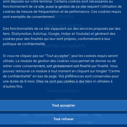
sont déposés sur votre terminal. Certains cookies sont nécessaires au
Publications and research
fonctionnement de ce site, aussi la gestion de ce site requiert l’utilisation de
cookies de mesure de fréquentation et de performance. Ces cookies requis
Statistics
sont exemptés de consentement.
News and events
Des fonctionnalités de ce site s’appuient sur des services proposés par des
tiers (Dailymotion, Katchup, Google, Hotjar et Youtube) et génèrent des
Join us
cookies pour des finalités qui leur sont propres, conformément à leur
politique de confidentialité.
Comités consultatifs
Si vous ne cliquez pas sur "Tout accepter", seul les cookies requis seront
Footer secondary menu
Contact us
utilisés. Le module de gestion des cookies vous permet de donner ou de
Sourds et malentendants
retirer votre consentement, soit globalement soit finalité par finalité. Vous
pouvez retrouver ce module à tout moment en cliquant sur l’onglet "Centre
Press area
de confidentialité" en bas de page. Vos préférences sont conservées pour
une durée de 6 mois. Elles ne sont pas cédées à des tiers ni utilisées à
The Procurement Directorate
d'autres fins.
Services Publics +
Glossary
Tout accepter
FAQs
Footer legal notice menu
Legal
Accessibility - partially compliant
Help
Tout refuser
Privacy policy
Cookies
Site map