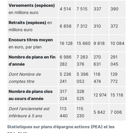
Versements (espèces)
4 514
7 515
337
390
en millions euro
Retraits (espèces)
en
6 856
7 312
310
372
millions euro
Encours titres moyen
16 128
15 660
9 818
10 084
en euro, par plan
Nombre de plans en fin
6 986
7 283
270
291
d'année
282
376
631
045
Dont Nombre de
5 236
5 396
118
129
comptes titre
241
052
474
772
Nombre de plans clos
317
328
12 974
15 118
au cours d'année
224
525
Dont l'ancienneté est
113
115
5 842
7 006
inférieure à 5 ans
440
230
Statistiques sur plans d’épargne actions (PEA) et les