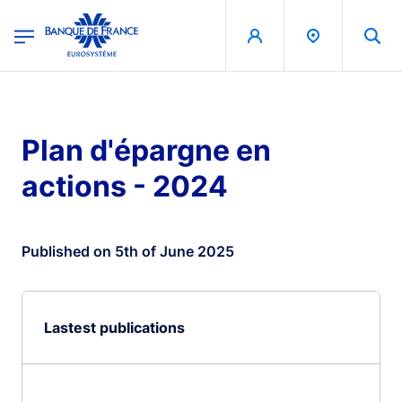
egion
Banque de France - Menu Principal
Skip to main content
Plan d'épargne en
actions - 2024
Published on 5th of June 2025
Lastest publications