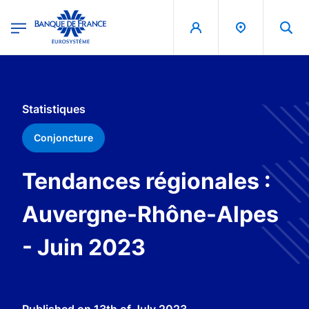
egion
Banque de France - Menu Principal
Skip to main content
Statistiques
Conjoncture
Tendances régionales :
Auvergne-Rhône-Alpes
- Juin 2023