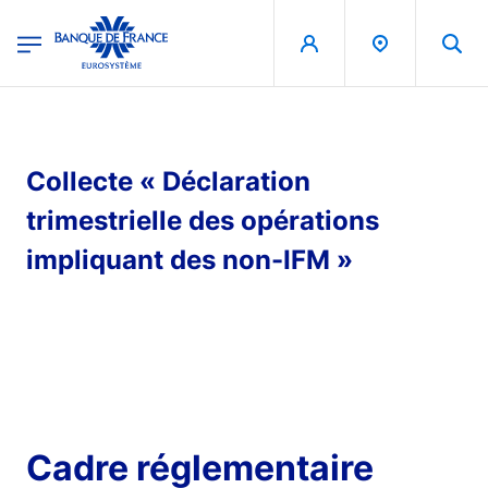
egion
Banque de France - Menu Principal
Skip to main content
Collecte « Déclaration
trimestrielle des opérations
impliquant des non-IFM »
Cadre réglementaire