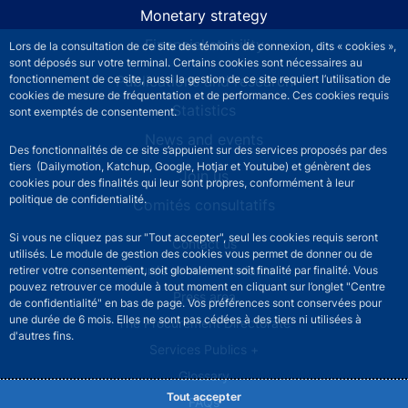
Monetary strategy
Financial stability
Lors de la consultation de ce site des témoins de connexion, dits « cookies »,
sont déposés sur votre terminal. Certains cookies sont nécessaires au
Publications and research
fonctionnement de ce site, aussi la gestion de ce site requiert l’utilisation de
cookies de mesure de fréquentation et de performance. Ces cookies requis
Statistics
sont exemptés de consentement.
News and events
Des fonctionnalités de ce site s’appuient sur des services proposés par des
tiers (Dailymotion, Katchup, Google, Hotjar et Youtube) et génèrent des
Join us
cookies pour des finalités qui leur sont propres, conformément à leur
politique de confidentialité.
Comités consultatifs
Si vous ne cliquez pas sur "Tout accepter", seul les cookies requis seront
Footer secondary menu
Contact us
utilisés. Le module de gestion des cookies vous permet de donner ou de
Sourds et malentendants
retirer votre consentement, soit globalement soit finalité par finalité. Vous
pouvez retrouver ce module à tout moment en cliquant sur l’onglet "Centre
Press area
de confidentialité" en bas de page. Vos préférences sont conservées pour
une durée de 6 mois. Elles ne sont pas cédées à des tiers ni utilisées à
The Procurement Directorate
d'autres fins.
Services Publics +
Glossary
Tout accepter
FAQs