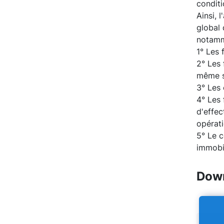
conditi
Ainsi, 
global 
notamm
1° Les 
2° Les 
même s
3° Les 
4° Les 
d'effec
opérat
5° Le c
immobil
Down