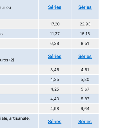
Séries
Séries
eur ou
17,20
22,93
os
11,37
15,16
6,38
8,51
Séries
Séries
uros (2)
3,46
4,61
4,35
5,80
4,25
5,67
4,40
5,87
4,98
6,64
ale, artisanale,
Séries
Séries