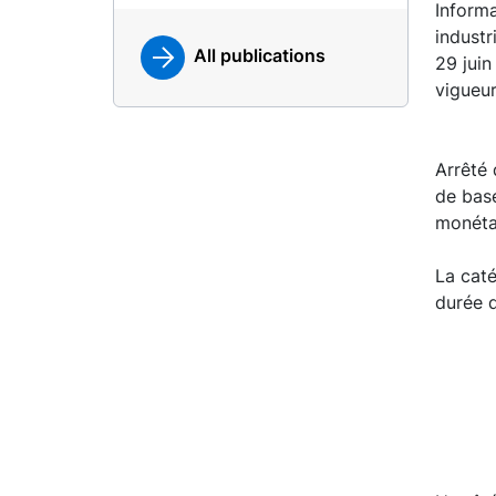
Informa
industr
All publications
29 juin
vigueur
Arrêté 
de base
monétai
La caté
durée d