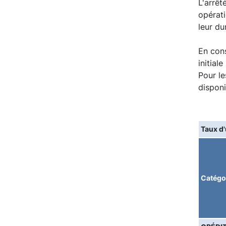
L'arrêt
opérati
leur du
En cons
initial
Pour le
disponi
Taux d'
Catégo