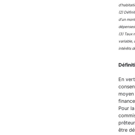
d'habitati
(2) Défin
d'un mont
dépenses r
(3) Taux m
variable, 
intérêts 
Défini
En vert
consent
moyen p
financ
Pour la
commiss
prêteur
être dé