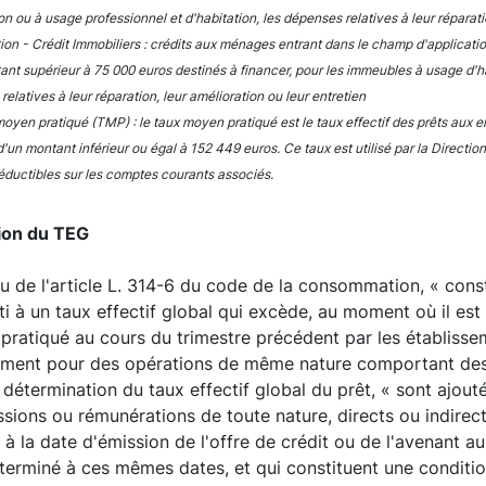
on ou à usage professionnel et d'habitation, les dépenses relatives à leur réparatio
ition - Crédit Immobiliers : crédits aux ménages entrant dans le champ d'applicati
ant supérieur à 75 000 euros destinés à financer, pour les immeubles à usage d'ha
elatives à leur réparation, leur amélioration ou leur entretien
oyen pratiqué (TMP) : le taux moyen pratiqué est le taux effectif des prêts aux en
d'un montant inférieur ou égal à 152 449 euros. Ce taux est utilisé par la Direct
déductibles sur les comptes courants associés.
tion du TEG
u de l'article L. 314-6 du code de la consommation, « const
i à un taux effectif global qui excède, au moment où il est c
ratiqué au cours du trimestre précédent par les établissem
ement pour des opérations de même nature comportant des 
 détermination du taux effectif global du prêt, « sont ajoutés
ions ou rémunérations de toute nature, directs ou indirec
 à la date d'émission de l'offre de crédit ou de l'avenant a
terminé à ces mêmes dates, et qui constituent une condition