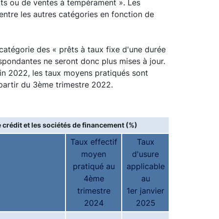
hats ou de ventes à tempérament ». Les
entre les autres catégories en fonction de
catégorie des « prêts à taux fixe d'une durée
respondantes ne seront donc plus mises à jour.
juin 2022, les taux moyens pratiqués sont
 partir du 3ème trimestre 2022.
 crédit et les sociétés de financement (%)
Taux effectif
Taux
moyen
d'usure
pratiqué au
applicable
4ème
au
trimestre
1er janvier
2024
2025