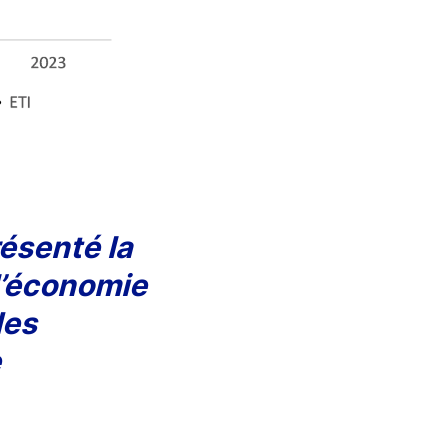
ésenté la
 l’économie
des
e