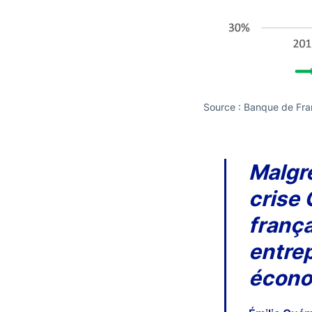
Source : Banque de Fra
Malgré
crise 
frança
entrep
écono