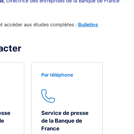
ma
,
Directrice des entreprises de la Banque de France
 et accéder aux études complètes :
Bulletins
acter
Par téléphone
esse
Service de presse
de
de la Banque de
France