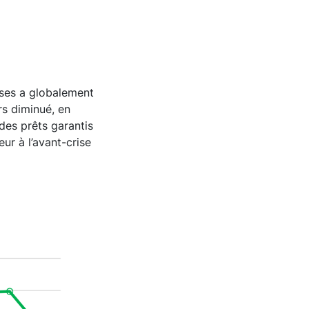
ises a globalement
urs diminué, en
des prêts garantis
ur à l’avant-crise