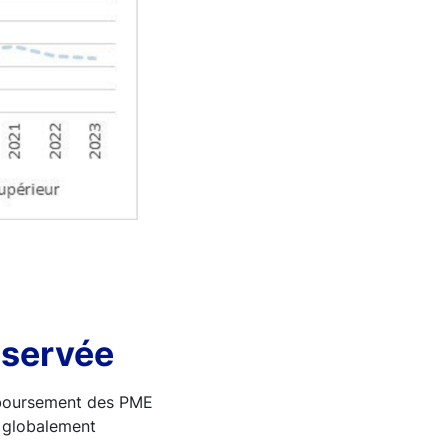
éservée
emboursement des PME
t globalement