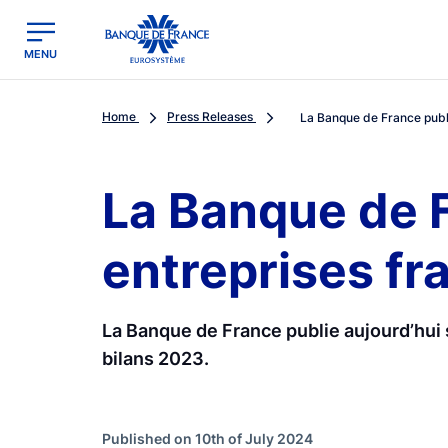
egion
Banque de France - Menu Principal
MENU
Home
Press Releases
La Banque de France publi
La Banque de F
entreprises fr
La Banque de France publie aujourd’hui 
bilans 2023.
Published on 10th of July 2024