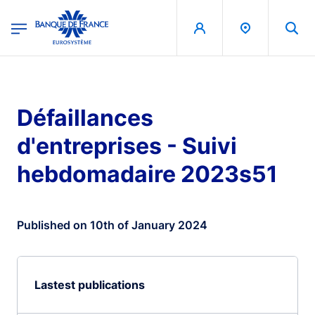
egion
Banque de France - Menu Principal
Skip to main content
Défaillances
d'entreprises - Suivi
hebdomadaire 2023s51
Published on 10th of January 2024
Lastest publications