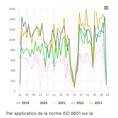
Chart
1600
Line chart with 5 lines.
1400
View as data table, Chart
The chart has 1 X axis displaying categories.
1200
The chart has 1 Y axis displaying values. Range: 0 to 16
1000
800
600
400
200
0
01
05
09
13
17
21
25
29
33
37
41
45
49
53
2019
2020
2021
2022
2023
End of interactive chart.
Par application de la norme ISO 8601 sur la