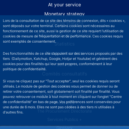
At your service
Monetary strategy
Lors de la consultation de ce site des témoins de connexion, dits « cookies »,
Financial stability
sont déposés sur votre terminal. Certains cookies sont nécessaires au
fonctionnement de ce site, aussi la gestion de ce site requiert l’utilisation de
Publications and research
cookies de mesure de fréquentation et de performance. Ces cookies requis
sont exemptés de consentement.
Statistics
News and events
Des fonctionnalités de ce site s’appuient sur des services proposés par des
tiers (Dailymotion, Katchup, Google, Hotjar et Youtube) et génèrent des
Join us
cookies pour des finalités qui leur sont propres, conformément à leur
politique de confidentialité.
Comités consultatifs
Si vous ne cliquez pas sur "Tout accepter", seul les cookies requis seront
Footer secondary menu
Contact us
utilisés. Le module de gestion des cookies vous permet de donner ou de
retirer votre consentement, soit globalement soit finalité par finalité. Vous
Sourds et malentendants
pouvez retrouver ce module à tout moment en cliquant sur l’onglet "Centre
de confidentialité" en bas de page. Vos préférences sont conservées pour
Press area
une durée de 6 mois. Elles ne sont pas cédées à des tiers ni utilisées à
The Procurement Directorate
d'autres fins.
Services Publics +
Glossary