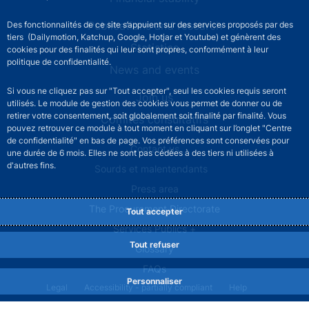
Publications and research
Des fonctionnalités de ce site s’appuient sur des services proposés par des
tiers (Dailymotion, Katchup, Google, Hotjar et Youtube) et génèrent des
Statistics
cookies pour des finalités qui leur sont propres, conformément à leur
politique de confidentialité.
News and events
Si vous ne cliquez pas sur "Tout accepter", seul les cookies requis seront
Join us
utilisés. Le module de gestion des cookies vous permet de donner ou de
retirer votre consentement, soit globalement soit finalité par finalité. Vous
Comités consultatifs
pouvez retrouver ce module à tout moment en cliquant sur l’onglet "Centre
de confidentialité" en bas de page. Vos préférences sont conservées pour
Footer secondary menu
Contact us
une durée de 6 mois. Elles ne sont pas cédées à des tiers ni utilisées à
d'autres fins.
Sourds et malentendants
Press area
The Procurement Directorate
Tout accepter
Services Publics +
Tout refuser
Glossary
FAQs
Personnaliser
Footer legal notice menu
Legal
Accessibility - partially compliant
Help
Privacy policy
Cookies
Site map