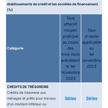
établissements de crédit et les sociétés de financement
(%)
Taux
effectif
moyen
Taux
pratiqué
d'usure
au cours
applicable
des
au
Catégorie
trois mois
1er
précédent
novembre
le 1er
2023
novembre
2023
CRÉDITS DE TRÉSORERIE
Crédits de trésorerie aux
Séries
Séries
ménages et prêts pour travaux
d'un montant inférieur ou