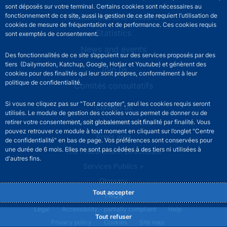
sont déposés sur votre terminal. Certains cookies sont nécessaires au
Publications and research
fonctionnement de ce site, aussi la gestion de ce site requiert l’utilisation de
cookies de mesure de fréquentation et de performance. Ces cookies requis
Statistics
sont exemptés de consentement.
News and events
Des fonctionnalités de ce site s’appuient sur des services proposés par des
tiers (Dailymotion, Katchup, Google, Hotjar et Youtube) et génèrent des
Join us
cookies pour des finalités qui leur sont propres, conformément à leur
politique de confidentialité.
Comités consultatifs
Si vous ne cliquez pas sur "Tout accepter", seul les cookies requis seront
Footer secondary menu
Contact us
utilisés. Le module de gestion des cookies vous permet de donner ou de
Sourds et malentendants
retirer votre consentement, soit globalement soit finalité par finalité. Vous
pouvez retrouver ce module à tout moment en cliquant sur l’onglet "Centre
Press area
de confidentialité" en bas de page. Vos préférences sont conservées pour
une durée de 6 mois. Elles ne sont pas cédées à des tiers ni utilisées à
The Procurement Directorate
d'autres fins.
Services Publics +
Glossary
Tout accepter
FAQs
Footer legal notice menu
Legal
Accessibility - partially compliant
Help
Tout refuser
Privacy policy
Cookies
Site map