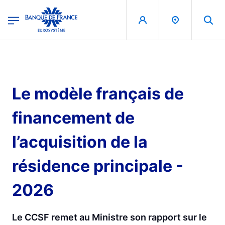
egion
Banque de France - Menu Principal
Skip to main content
Le modèle français de
financement de
l’acquisition de la
résidence principale -
2026
Le CCSF remet au Ministre son rapport sur le