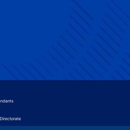
 menu
endants
Directorate
+