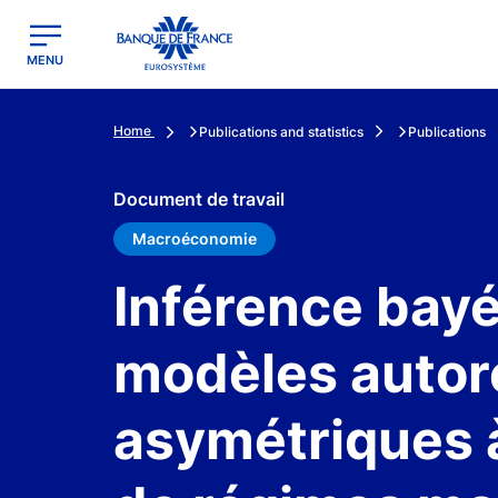
egion
Banque de France - Menu Principal
MENU
Home
Publications and statistics
Publications
Document de travail
Macroéconomie
Inférence bayé
modèles autor
asymétriques