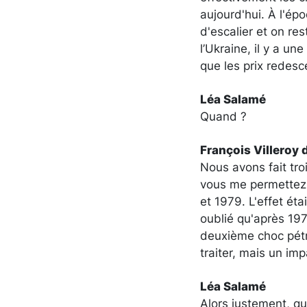
aujourd'hui. À l'ép
d'escalier et on re
l’Ukraine, il y a u
que les prix redesc
Léa Salamé
Quand ?
François Villeroy 
Nous avons fait troi
vous me permettez 
et 1979. L'effet ét
oublié qu'après 19
deuxième choc pétro
traiter, mais un im
Léa Salamé
Alors justement, qu