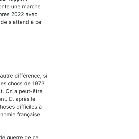
 monte une marche
après 2022 avec
nde s'attend à ce
autre différence, si
les chocs de 1973
rt. On a peut-être
t. Et après le
oses difficiles à
onomie française.
 de guerre de ce