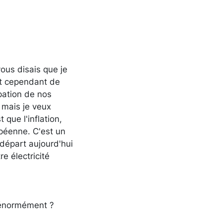
vous disais que je
et cependant de
upation de nos
, mais je veux
 que l'inflation,
péenne. C'est un
 départ aujourd'hui
re électricité
r énormément ?