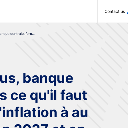
Skip to main content
Contact us
anque centrale, fero...
ous, banque
s ce qu'il faut
inflation à au