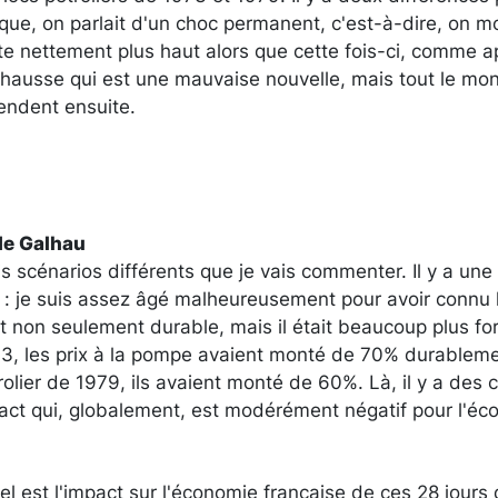
oque, on parlait d'un choc permanent, c'est-à-dire, on
ste nettement plus haut alors que cette fois-ci, comme 
ne hausse qui est une mauvaise nouvelle, mais tout le mo
endent ensuite.
de Galhau
s scénarios différents que je vais commenter. Il y a une 
: je suis assez âgé malheureusement pour avoir connu 
ait non seulement durable, mais il était beaucoup plus fo
73, les prix à la pompe avaient monté de 70% durablemen
lier de 1979, ils avaient monté de 60%. Là, il y a des ch
pact qui, globalement, est modérément négatif pour l'éc
el est l'impact sur l'économie française de ces 28 jours