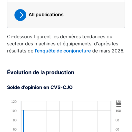
All publications
Ci-dessous figurent les dernières tendances du
secteur des machines et équipements, d'après les
résultats de
l'enquête de conjoncture
de mars 2026.
Évolution de la production
Solde d'opinion en CVS-CJO
Chart
120
120
100
100
Combination chart with 4 data series.
View as data table, Chart
80
80
The chart has 1 X axis displaying XAxis.
60
60