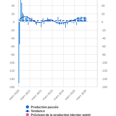
The chart has 2 Y axes displaying YAxis and YAxis2.
40
40
20
20
0
0
-20
-20
-40
-40
-60
-60
-80
-80
-100
-100
-120
-120
-140
-140
-160
-160
mars 2020
mars 2025
mars 2024
mars 2023
mars 2022
mars 2021
mars 2026
Production passée
Tendance
Prévision de la production (dernier point)