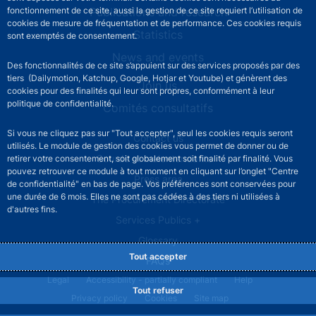
fonctionnement de ce site, aussi la gestion de ce site requiert l’utilisation de
Publications and research
cookies de mesure de fréquentation et de performance. Ces cookies requis
Statistics
sont exemptés de consentement.
News and events
Des fonctionnalités de ce site s’appuient sur des services proposés par des
tiers (Dailymotion, Katchup, Google, Hotjar et Youtube) et génèrent des
Join us
cookies pour des finalités qui leur sont propres, conformément à leur
politique de confidentialité.
Comités consultatifs
Si vous ne cliquez pas sur "Tout accepter", seul les cookies requis seront
Footer secondary menu
Contact us
utilisés. Le module de gestion des cookies vous permet de donner ou de
Sourds et malentendants
retirer votre consentement, soit globalement soit finalité par finalité. Vous
pouvez retrouver ce module à tout moment en cliquant sur l’onglet "Centre
Press area
de confidentialité" en bas de page. Vos préférences sont conservées pour
une durée de 6 mois. Elles ne sont pas cédées à des tiers ni utilisées à
The Procurement Directorate
d'autres fins.
Services Publics +
Glossary
Tout accepter
FAQs
Footer legal notice menu
Legal
Accessibility - partially compliant
Help
Tout refuser
Privacy policy
Cookies
Site map