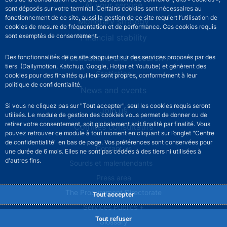
At your service
sont déposés sur votre terminal. Certains cookies sont nécessaires au
fonctionnement de ce site, aussi la gestion de ce site requiert l’utilisation de
Monetary strategy
cookies de mesure de fréquentation et de performance. Ces cookies requis
sont exemptés de consentement.
Financial stability
Publications and research
Des fonctionnalités de ce site s’appuient sur des services proposés par des
tiers (Dailymotion, Katchup, Google, Hotjar et Youtube) et génèrent des
Statistics
cookies pour des finalités qui leur sont propres, conformément à leur
politique de confidentialité.
News and events
Si vous ne cliquez pas sur "Tout accepter", seul les cookies requis seront
Join us
utilisés. Le module de gestion des cookies vous permet de donner ou de
retirer votre consentement, soit globalement soit finalité par finalité. Vous
Comités consultatifs
pouvez retrouver ce module à tout moment en cliquant sur l’onglet "Centre
de confidentialité" en bas de page. Vos préférences sont conservées pour
Footer secondary menu
Contact us
une durée de 6 mois. Elles ne sont pas cédées à des tiers ni utilisées à
d'autres fins.
Sourds et malentendants
Press area
The Procurement Directorate
Tout accepter
Services Publics +
Tout refuser
Glossary