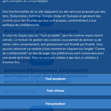
Publications
sont exemptés de consentement.
Des fonctionnalités de ce site s’appuient sur des services proposés par des
tiers (Dailymotion, Katchup, Google, Hotjar et Youtube) et génèrent des
cookies pour des finalités qui leur sont propres, conformément à leur
Economy
Working paper
politique de confidentialité.
Aid Sanctions and Hybrid Regimes
Si vous ne cliquez pas sur "Tout accepter", seul les cookies requis seront
utilisés. Le module de gestion des cookies vous permet de donner ou de
29th of July 2026
retirer votre consentement, soit globalement soit finalité par finalité. Vous
pouvez retrouver ce module à tout moment en cliquant sur l’onglet "Centre
de confidentialité" en bas de page. Vos préférences sont conservées pour
une durée de 6 mois. Elles ne sont pas cédées à des tiers ni utilisées à
Economy
Working paper
d'autres fins.
Sanctions Effectiveness, Development
and Regime Type. Are Aid Suspensions
Tout accepter
and Economic Sanctions Alike?
Tout refuser
23rd of April 2026
Personnaliser
Economy
Working paper