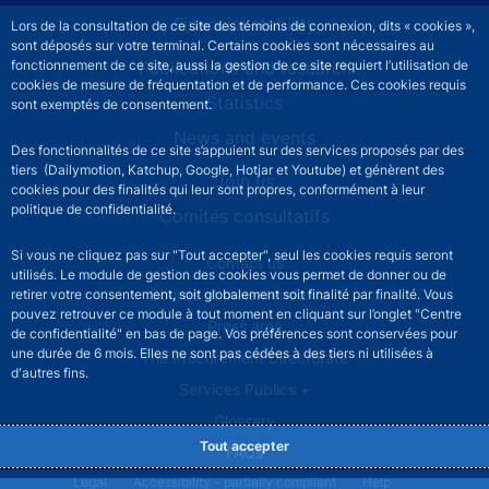
Financial stability
Lors de la consultation de ce site des témoins de connexion, dits « cookies »,
sont déposés sur votre terminal. Certains cookies sont nécessaires au
fonctionnement de ce site, aussi la gestion de ce site requiert l’utilisation de
Publications and research
cookies de mesure de fréquentation et de performance. Ces cookies requis
Statistics
sont exemptés de consentement.
News and events
Des fonctionnalités de ce site s’appuient sur des services proposés par des
tiers (Dailymotion, Katchup, Google, Hotjar et Youtube) et génèrent des
Join us
cookies pour des finalités qui leur sont propres, conformément à leur
politique de confidentialité.
Comités consultatifs
Si vous ne cliquez pas sur "Tout accepter", seul les cookies requis seront
Footer secondary menu
Contact us
utilisés. Le module de gestion des cookies vous permet de donner ou de
Sourds et malentendants
retirer votre consentement, soit globalement soit finalité par finalité. Vous
pouvez retrouver ce module à tout moment en cliquant sur l’onglet "Centre
Press area
de confidentialité" en bas de page. Vos préférences sont conservées pour
une durée de 6 mois. Elles ne sont pas cédées à des tiers ni utilisées à
The Procurement Directorate
d'autres fins.
Services Publics +
Glossary
Tout accepter
FAQs
Footer legal notice menu
Legal
Accessibility - partially compliant
Help