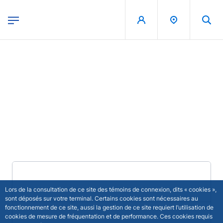
egion
Banque de France - Menu Principal
Skip to main content
Exchange rates (daily
parities) - 2026-05-05
Published on 5th of May 2026
Lastest publications
Lors de la consultation de ce site des témoins de connexion, dits « cookies »,
sont déposés sur votre terminal. Certains cookies sont nécessaires au
fonctionnement de ce site, aussi la gestion de ce site requiert l’utilisation de
cookies de mesure de fréquentation et de performance. Ces cookies requis
Exchange rates (daily parities) - 2026-07-24