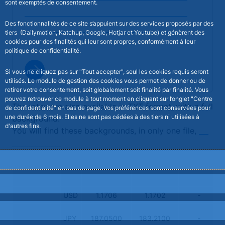
sont exemptés de consentement.
Exchange rates (daily parities) - 2026-07-23
Des fonctionnalités de ce site s’appuient sur des services proposés par des
Exchange rates (daily parities) - 2026-07-22
tiers (Dailymotion, Katchup, Google, Hotjar et Youtube) et génèrent des
cookies pour des finalités qui leur sont propres, conformément à leur
politique de confidentialité.
All publications
Si vous ne cliquez pas sur "Tout accepter", seul les cookies requis seront
utilisés. Le module de gestion des cookies vous permet de donner ou de
retirer votre consentement, soit globalement soit finalité par finalité. Vous
pouvez retrouver ce module à tout moment en cliquant sur l’onglet "Centre
The rates are also available in TXT format, with a full
de confidentialité" en bas de page. Vos préférences sont conservées pour
une durée de 6 mois. Elles ne sont pas cédées à des tiers ni utilisées à
background.
d'autres fins.
You will find these backgrounds, in only one file,
by
clicking here
Tout accepter
29/04/2026
30/04/2026
01/05/2026
Tout refuser
US dollar
USD
1.1706
1.1702
-
Personnaliser
Japanese
JPY
187.0500
183.2100
-
yen