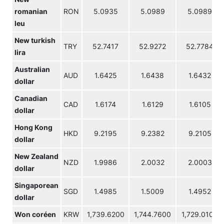
romanian
RON
5.0935
5.0989
5.0989
leu
New turkish
TRY
52.7417
52.9272
52.7784
lira
Australian
AUD
1.6425
1.6438
1.6432
dollar
Canadian
CAD
1.6174
1.6129
1.6105
dollar
Hong Kong
HKD
9.2195
9.2382
9.2105
dollar
New Zealand
NZD
1.9986
2.0032
2.0003
dollar
Singaporean
SGD
1.4985
1.5009
1.4952
dollar
Won coréen
KRW
1,739.6200
1,744.7600
1,729.0100