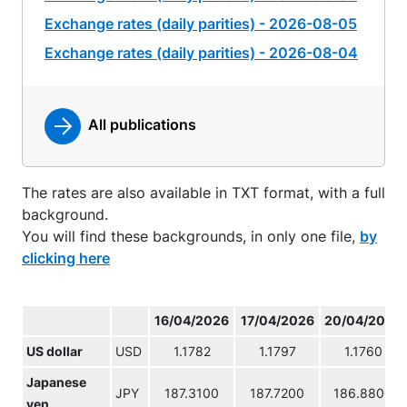
Exchange rates (daily parities) - 2026-08-05
Exchange rates (daily parities) - 2026-08-04
All publications
The rates are also available in TXT format, with a full
background.
You will find these backgrounds, in only one file,
by
clicking here
16/04/2026
17/04/2026
20/04/2026
US dollar
USD
1.1782
1.1797
1.1760
Japanese
JPY
187.3100
187.7200
186.8800
yen