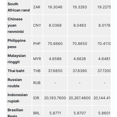
South
ZAR
19.3046
19.3293
19.2275
African rand
Chinese
yuan
CNY
8.0368
8.0483
8.0176
renminbi
Philippine
PHP
70.6660
70.8650
70.4110
peso
Malaysian
MYR
4.6586
4.6628
4.6481
ringgit
Thai baht
THB
37.6850
37.8390
37.7200
Russian
RUB
-
-
-
rouble
Indonesian
IDR
20,193.7600
20,267.4800
20,144.4100
rupiah
Brasilian
BRL
5.8771
5.8707
5.8601
Reais