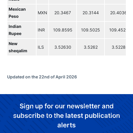
Mexican
MXN
20.3467
20.3144
20.4036
Peso
Indian
INR
109.8595
109.5025
109.4525
Rupee
New
ILS
3.52630
3.5262
3.5228
sheqalim
Updated on the 22nd of April 2026
Sign up for our newsletter and
subscribe to the latest publication
alerts