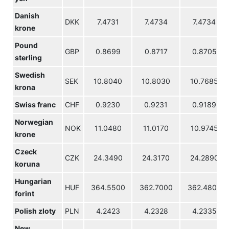
Danish
DKK
7.4731
7.4734
7.4734
krone
Pound
GBP
0.8699
0.8717
0.8705
sterling
Swedish
SEK
10.8040
10.8030
10.7685
krona
Swiss franc
CHF
0.9230
0.9231
0.9189
Norwegian
NOK
11.0480
11.0170
10.9745
krone
Czeck
CZK
24.3490
24.3170
24.2890
koruna
Hungarian
HUF
364.5500
362.7000
362.4800
forint
Polish zloty
PLN
4.2423
4.2328
4.2335
New