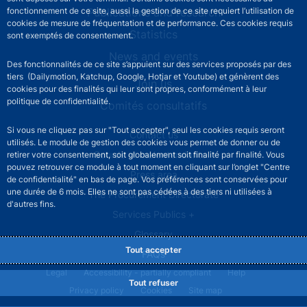
Publications and research
fonctionnement de ce site, aussi la gestion de ce site requiert l’utilisation de
cookies de mesure de fréquentation et de performance. Ces cookies requis
Statistics
sont exemptés de consentement.
News and events
Des fonctionnalités de ce site s’appuient sur des services proposés par des
tiers (Dailymotion, Katchup, Google, Hotjar et Youtube) et génèrent des
Join us
cookies pour des finalités qui leur sont propres, conformément à leur
politique de confidentialité.
Comités consultatifs
Si vous ne cliquez pas sur "Tout accepter", seul les cookies requis seront
Footer secondary menu
Contact us
utilisés. Le module de gestion des cookies vous permet de donner ou de
Sourds et malentendants
retirer votre consentement, soit globalement soit finalité par finalité. Vous
pouvez retrouver ce module à tout moment en cliquant sur l’onglet "Centre
Press area
de confidentialité" en bas de page. Vos préférences sont conservées pour
une durée de 6 mois. Elles ne sont pas cédées à des tiers ni utilisées à
The Procurement Directorate
d'autres fins.
Services Publics +
Glossary
Tout accepter
FAQs
Footer legal notice menu
Legal
Accessibility - partially compliant
Help
Tout refuser
Privacy policy
Cookies
Site map