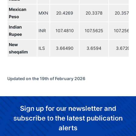
Mexican
MXN
20.4269
20.3378
20.3572
Peso
Indian
INR
107.4810
107.5625
107.2565
Rupee
New
ILS
3.66490
3.6594
3.6720
sheqalim
Updated on the 19th of February 2026
Sign up for our newsletter and
subscribe to the latest publication
alerts