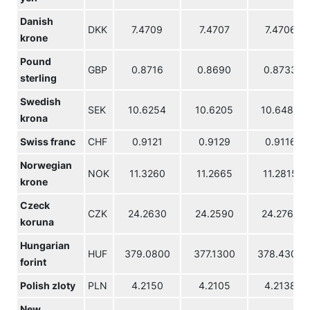
Danish
DKK
7.4709
7.4707
7.4706
krone
Pound
GBP
0.8716
0.8690
0.8733
sterling
Swedish
SEK
10.6254
10.6205
10.6480
krona
Swiss franc
CHF
0.9121
0.9129
0.9116
Norwegian
NOK
11.3260
11.2665
11.2815
krone
Czeck
CZK
24.2630
24.2590
24.2760
koruna
Hungarian
HUF
379.0800
377.1300
378.4300
forint
Polish zloty
PLN
4.2150
4.2105
4.2138
New