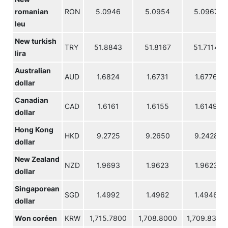
romanian
RON
5.0946
5.0954
5.0967
leu
New turkish
TRY
51.8843
51.8167
51.7114
lira
Australian
AUD
1.6824
1.6731
1.6776
dollar
Canadian
CAD
1.6161
1.6155
1.6149
dollar
Hong Kong
HKD
9.2725
9.2650
9.2428
dollar
New Zealand
NZD
1.9693
1.9623
1.9623
dollar
Singaporean
SGD
1.4992
1.4962
1.4946
dollar
Won coréen
KRW
1,715.7800
1,708.8000
1,709.8300