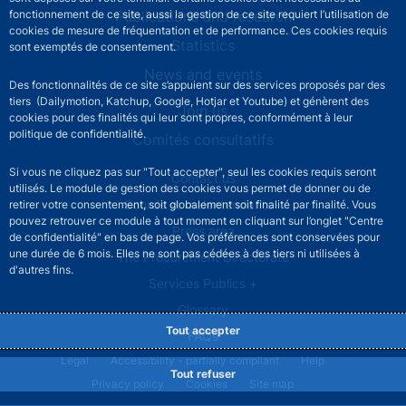
Publications and research
fonctionnement de ce site, aussi la gestion de ce site requiert l’utilisation de
cookies de mesure de fréquentation et de performance. Ces cookies requis
Statistics
sont exemptés de consentement.
News and events
Des fonctionnalités de ce site s’appuient sur des services proposés par des
tiers (Dailymotion, Katchup, Google, Hotjar et Youtube) et génèrent des
Join us
cookies pour des finalités qui leur sont propres, conformément à leur
politique de confidentialité.
Comités consultatifs
Si vous ne cliquez pas sur "Tout accepter", seul les cookies requis seront
Footer secondary menu
Contact us
utilisés. Le module de gestion des cookies vous permet de donner ou de
Sourds et malentendants
retirer votre consentement, soit globalement soit finalité par finalité. Vous
pouvez retrouver ce module à tout moment en cliquant sur l’onglet "Centre
Press area
de confidentialité" en bas de page. Vos préférences sont conservées pour
une durée de 6 mois. Elles ne sont pas cédées à des tiers ni utilisées à
The Procurement Directorate
d'autres fins.
Services Publics +
Glossary
Tout accepter
FAQs
Footer legal notice menu
Legal
Accessibility - partially compliant
Help
Tout refuser
Privacy policy
Cookies
Site map