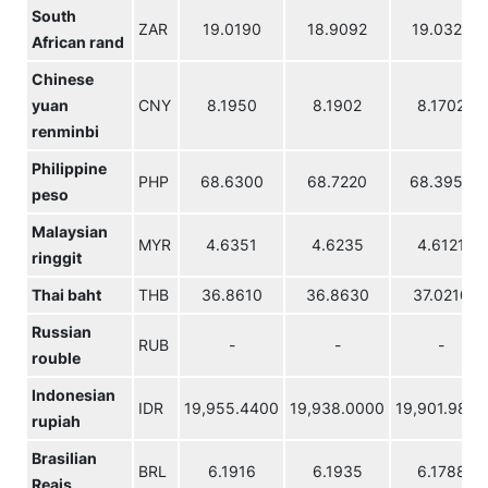
South
ZAR
19.0190
18.9092
19.0320
African rand
Chinese
yuan
CNY
8.1950
8.1902
8.1702
renminbi
Philippine
PHP
68.6300
68.7220
68.3950
peso
Malaysian
MYR
4.6351
4.6235
4.6121
ringgit
Thai baht
THB
36.8610
36.8630
37.0210
Russian
RUB
-
-
-
rouble
Indonesian
IDR
19,955.4400
19,938.0000
19,901.9800
rupiah
Brasilian
BRL
6.1916
6.1935
6.1788
Reais