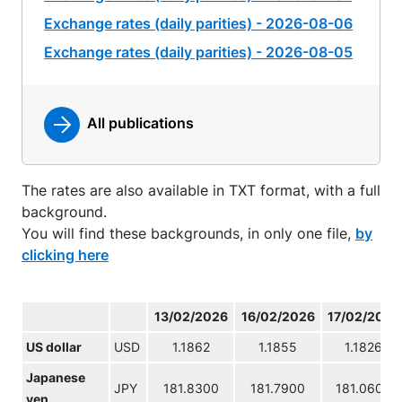
Exchange rates (daily parities) - 2026-08-06
Exchange rates (daily parities) - 2026-08-05
All publications
The rates are also available in TXT format, with a full
background.
You will find these backgrounds, in only one file,
by
clicking here
13/02/2026
16/02/2026
17/02/2026
US dollar
USD
1.1862
1.1855
1.1826
Japanese
JPY
181.8300
181.7900
181.0600
yen