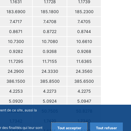
1.1631
1.1728
1.1739
183.6900
185.1800
185.2300
7.4717
7.4708
7.4705
0.8671
0.8722
0.8744
10.7300
10.7080
10.6610
0.9282
0.9268
0.9268
11.7295
11.7155
11.6365
24.2900
24.3330
24.3560
386.1500
385.8500
385.6500
4.2253
4.2273
4.2275
5.0920
5.0924
5.0947
nt de ce site, aussi la
50.3298
50.7505
50.8278
1.7342
1.7420
1.7340
des finalités qui leur sont
Tout accepter
Tout refuser