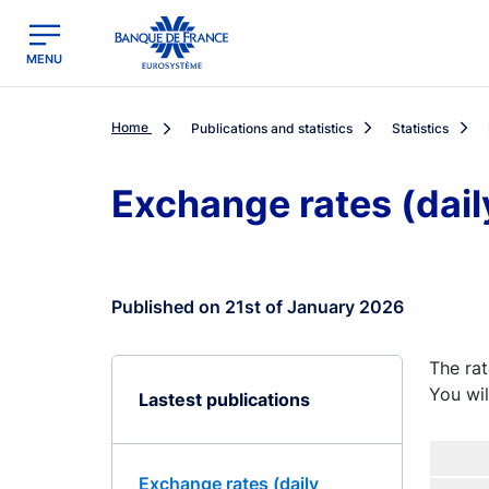
egion
Banque de France - Menu Principal
MENU
Home
Publications and statistics
Statistics
Exchange rates (dail
Published on 21st of January 2026
The rat
You wil
Lastest publications
Exchange rates (daily