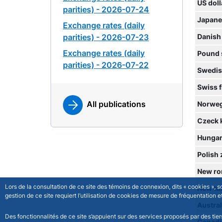
US doll
parities) - 2026-07-24
Japane
Exchange rates (daily
parities) - 2026-07-23
Danish
Exchange rates (daily
Pound 
parities) - 2026-07-22
Swedis
Swiss 
All publications
Norweg
Czeck 
Hungari
Polish 
New ro
Lors de la consultation de ce site des témoins de connexion, dits « cookies », 
New tur
gestion de ce site requiert l’utilisation de cookies de mesure de fréquentatio
Austral
Des fonctionnalités de ce site s’appuient sur des services proposés par des tie