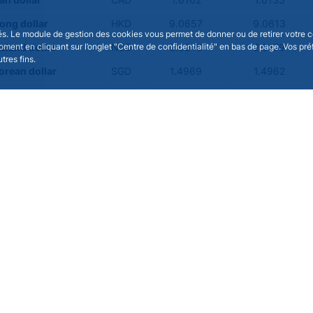
an dollar
CAD
1.6162
1.6135
ong dollar
HKD
9.0657
9.0613
isés. Le module de gestion des cookies vous permet de donner ou de retirer votre 
moment en cliquant sur l’onglet "Centre de confidentialité" en bas de page. Vos p
aland dollar
NZD
2.0246
2.0179
tres fins.
orean dollar
SGD
1.4969
1.4962
réen
KRW
1,706.7700
1,711.1000
African rand
ZAR
19.0309
19.0382
e yuan renminbi
CNY
8.0988
8.0967
ine peso
PHP
69.1820
68.9950
an ringgit
MYR
4.7150
4.7136
ht
THB
36.4940
36.5350
n rouble
RUB
-
-
sian rupiah
IDR
19,640.9600
19,653.7600
an Reais
BRL
6.2557
6.2411
n Peso
MXN
20.6776
20.5333