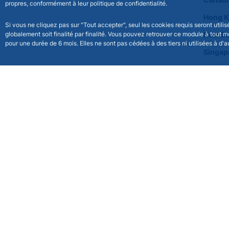
Canadi
propres, conformément à leur politique de confidentialité.
Hong K
Si vous ne cliquez pas sur "Tout accepter", seul les cookies requis seront util
globalement soit finalité par finalité. Vous pouvez retrouver ce module à tout 
New Ze
pour une durée de 6 mois. Elles ne sont pas cédées à des tiers ni utilisées à d'au
Singap
Won co
South 
Chines
Philipp
Malaysi
Thai ba
Russia
Indone
Brasili
Mexica