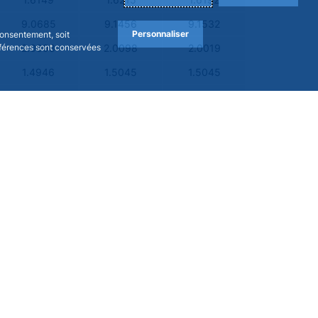
1.6149
1.6215
1.6192
9.0685
9.1456
9.1532
Personnaliser
consentement, soit
références sont conservées
2.0098
2.0098
2.0019
1.4946
1.5045
1.5045
1,713.4800
1,731.9900
1,719.3200
19.0951
19.2821
19.1470
8.0991
8.1614
8.1749
69.1390
69.5270
69.5370
4.7164
4.7551
4.7508
36.3530
36.4560
36.4700
-
-
-
19,741.5300
19,874.4400
19,851.5300
6.2420
6.3209
6.2773
20.5049
20.6693
20.5175