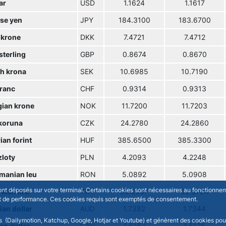
ar
USD
1.1624
1.1617
se yen
JPY
184.3100
183.6700
 krone
DKK
7.4721
7.4712
sterling
GBP
0.8674
0.8670
h krona
SEK
10.6985
10.7190
franc
CHF
0.9314
0.9313
ian krone
NOK
11.7200
11.7203
koruna
CZK
24.2780
24.2860
an forint
HUF
385.6500
385.3300
zloty
PLN
4.2093
4.2248
manian leu
RON
5.0892
5.0908
sont déposés sur votre terminal. Certains cookies sont nécessaires au fonctionneme
kish lira
TRY
50.2037
50.2784
n et de performance. Ces cookies requis sont exemptés de consentement.
ian dollar
AUD
1.7382
1.7344
rs (Dailymotion, Katchup, Google, Hotjar et Youtube) et génèrent des cookies pour 