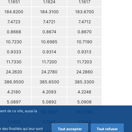
1.1651
1.1624
1.1617
184.8200
184.3100
183.6700
7.4723
7.4721
7.4712
0.8668
0.8674
0.8670
10.7230
10.6985
10.7190
0.9333
0.9314
0.9313
11.7330
11.7200
11.7203
24.2620
24.2780
24.2860
386.9500
385.6500
385.3300
4.2180
4.2093
4.2248
5.0897
5.0892
5.0908
nt de ce site, aussi la
50.3090
50.2037
50.2784
1.7450
1.7382
1.7344
des finalités qui leur sont
Tout accepter
Tout refuser