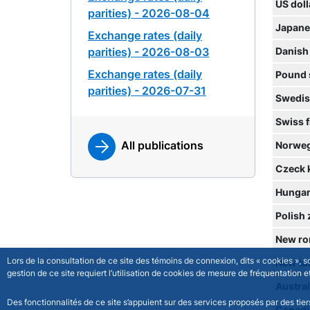
US doll
parities) - 2026-08-04
Japane
Exchange rates (daily
parities) - 2026-08-03
Danish
Exchange rates (daily
Pound 
parities) - 2026-07-31
Swedis
Swiss 
All publications
Norweg
Czeck 
Hungari
Polish 
New ro
Lors de la consultation de ce site des témoins de connexion, dits « cookies », 
New tur
gestion de ce site requiert l’utilisation de cookies de mesure de fréquentatio
Austral
Des fonctionnalités de ce site s’appuient sur des services proposés par des tie