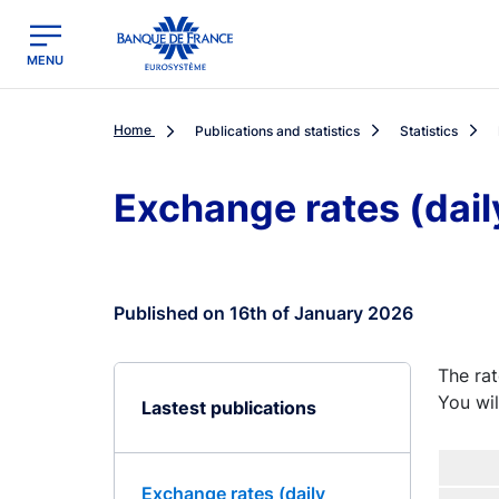
egion
Banque de France - Menu Principal
MENU
Home
Publications and statistics
Statistics
Exchange rates (dail
Published on 16th of January 2026
The rat
You wil
Lastest publications
Exchange rates (daily