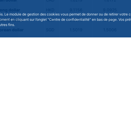
an dollar
CAD
1.6219
1.6172
ong dollar
HKD
9.1156
9.0925
isés. Le module de gestion des cookies vous permet de donner ou de retirer votre 
moment en cliquant sur l’onglet "Centre de confidentialité" en bas de page. Vos p
aland dollar
NZD
2.0270
2.0231
tres fins.
orean dollar
SGD
1.5019
1.5006
réen
KRW
1,715.1100
1,717.8900
African rand
ZAR
19.1618
19.1755
e yuan renminbi
CNY
8.1529
8.1294
ine peso
PHP
69.3800
69.2910
an ringgit
MYR
4.7499
4.7286
ht
THB
36.5080
36.6810
n rouble
RUB
-
-
sian rupiah
IDR
19,751.3000
19,652.8400
an Reais
BRL
6.2863
6.2736
n Peso
MXN
20.9320
20.8587