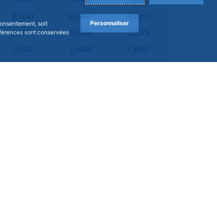
1.6169
1.6162
1.6135
9.0841
9.0657
9.0613
Personnaliser
consentement, soit
références sont conservées
2.0303
2.0246
2.0179
1.5007
1.4969
1.4962
1,719.0000
1,706.7700
1,711.1000
19.1020
19.0309
19.0382
8.1247
8.0988
8.0967
69.2820
69.1820
68.9950
4.7163
4.7150
4.7136
36.6720
36.4940
36.5350
-
-
-
19,656.9300
19,640.9600
19,653.7600
6.2544
6.2557
6.2411
20.7518
20.6776
20.5333