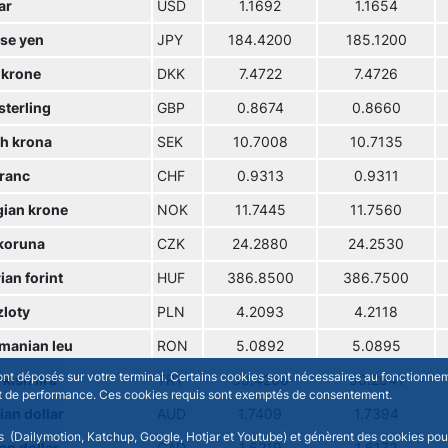
ar
USD
1.1692
1.1654
se yen
JPY
184.4200
185.1200
 krone
DKK
7.4722
7.4726
sterling
GBP
0.8674
0.8660
h krona
SEK
10.7008
10.7135
franc
CHF
0.9313
0.9311
ian krone
NOK
11.7445
11.7560
koruna
CZK
24.2880
24.2530
an forint
HUF
386.8500
386.7500
zloty
PLN
4.2093
4.2118
manian leu
RON
5.0892
5.0895
sont déposés sur votre terminal. Certains cookies sont nécessaires au fonctionneme
kish lira
TRY
50.4268
50.2941
n et de performance. Ces cookies requis sont exemptés de consentement.
ian dollar
AUD
1.7409
1.7394
rs (Dailymotion, Katchup, Google, Hotjar et Youtube) et génèrent des cookies pour 