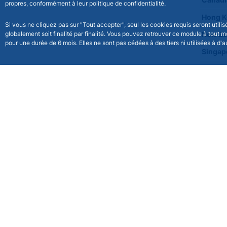
Canadi
propres, conformément à leur politique de confidentialité.
Hong K
Si vous ne cliquez pas sur "Tout accepter", seul les cookies requis seront util
globalement soit finalité par finalité. Vous pouvez retrouver ce module à tout 
New Ze
pour une durée de 6 mois. Elles ne sont pas cédées à des tiers ni utilisées à d'au
Singap
Won co
South 
Chines
Philipp
Malaysi
Thai ba
Russia
Indone
Brasili
Mexica