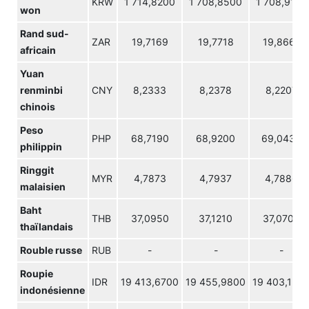
KRW
1 714,8200
1 708,8500
1 708,9100
won
Rand sud-
ZAR
19,7169
19,7718
19,8661
africain
Yuan
renminbi
CNY
8,2333
8,2378
8,2207
chinois
Peso
PHP
68,7190
68,9200
69,0430
philippin
Ringgit
MYR
4,7873
4,7937
4,7886
malaisien
Baht
THB
37,0950
37,1210
37,0700
thaïlandais
Rouble russe
RUB
-
-
-
Roupie
IDR
19 413,6700
19 455,9800
19 403,130
indonésienne