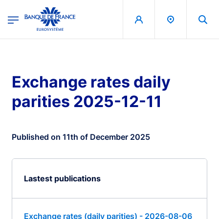
egion
Banque de France - Menu Principal
Skip to main content
Exchange rates daily
parities 2025-12-11
Published on 11th of December 2025
Lastest publications
Exchange rates (daily parities) - 2026-08-06