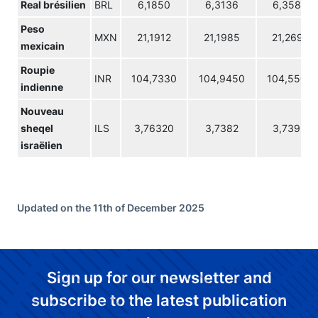
Real brésilien
BRL
6,1850
6,3136
6,3588
Peso
MXN
21,1912
21,1985
21,2691
mexicain
Roupie
INR
104,7330
104,9450
104,5500
indienne
Nouveau
sheqel
ILS
3,76320
3,7382
3,7395
israëlien
Updated on the 11th of December 2025
Sign up for our newsletter and
subscribe to the latest publication