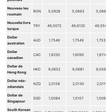
Nouveau leu
RON
5,0928
5,0893
5,0897
roumain
Nouvelle livre
TRY
49,5072
49,6120
49,5540
turque
Dollar
AUD
1,7546
1,7549
1,7532
australien
Dollar
CAD
1,6230
1,6090
1,6114
canadien
Dollar de
HKD
9,0652
9,0681
9,0560
Hong Kong
Dollar néo-
NZD
2,0158
2,0130
2,0111
zélandais
Dollar de
SGD
1,5084
1,5107
1,5091
Singapour
South Korean