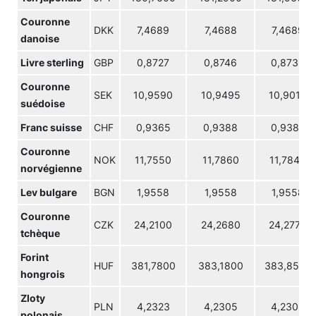
Couronne
DKK
7,4689
7,4688
7,4689
danoise
Livre sterling
GBP
0,8727
0,8746
0,8735
Couronne
SEK
10,9590
10,9495
10,9015
suédoise
Franc suisse
CHF
0,9365
0,9388
0,9385
Couronne
NOK
11,7550
11,7860
11,7845
norvégienne
Lev bulgare
BGN
1,9558
1,9558
1,9558
Couronne
CZK
24,2100
24,2680
24,2770
tchèque
Forint
HUF
381,7800
383,1800
383,8500
hongrois
Zloty
PLN
4,2323
4,2305
4,2303
polonais