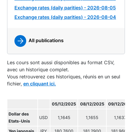
Exchange rates (daily parities) - 2026-08-05
Exchange rates (daily parities) - 2026-08-04
All publications
Les cours sont aussi disponibles au format CSV,
avec un historique complet.
Vous retrouverez ces historiques, réunis en un seul
fichier,
en cliquant ici.
05/12/2025
08/12/2025
09/12/202
Dollar des
USD
1,1645
1,1655
1,1637
Etats-Unis
Yen japonais
JPY
180,7600
181,2900
181,9600