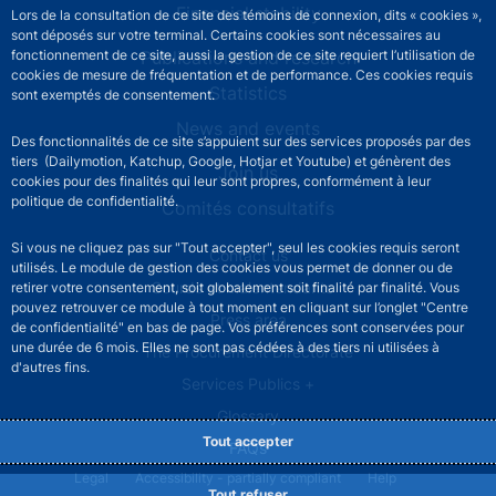
Financial stability
Lors de la consultation de ce site des témoins de connexion, dits « cookies »,
sont déposés sur votre terminal. Certains cookies sont nécessaires au
Publications and research
fonctionnement de ce site, aussi la gestion de ce site requiert l’utilisation de
cookies de mesure de fréquentation et de performance. Ces cookies requis
Statistics
sont exemptés de consentement.
News and events
Des fonctionnalités de ce site s’appuient sur des services proposés par des
tiers (Dailymotion, Katchup, Google, Hotjar et Youtube) et génèrent des
Join us
cookies pour des finalités qui leur sont propres, conformément à leur
politique de confidentialité.
Comités consultatifs
Si vous ne cliquez pas sur "Tout accepter", seul les cookies requis seront
Footer secondary menu
Contact us
utilisés. Le module de gestion des cookies vous permet de donner ou de
Sourds et malentendants
retirer votre consentement, soit globalement soit finalité par finalité. Vous
pouvez retrouver ce module à tout moment en cliquant sur l’onglet "Centre
Press area
de confidentialité" en bas de page. Vos préférences sont conservées pour
une durée de 6 mois. Elles ne sont pas cédées à des tiers ni utilisées à
The Procurement Directorate
d'autres fins.
Services Publics +
Glossary
Tout accepter
FAQs
Footer legal notice menu
Legal
Accessibility - partially compliant
Help
Tout refuser