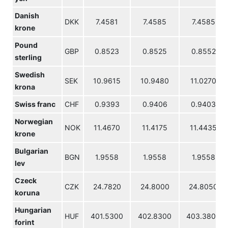
Danish
DKK
7.4581
7.4585
7.4585
krone
Pound
GBP
0.8523
0.8525
0.8552
sterling
Swedish
SEK
10.9615
10.9480
11.0270
krona
Swiss franc
CHF
0.9393
0.9406
0.9403
Norwegian
NOK
11.4670
11.4175
11.4435
krone
Bulgarian
BGN
1.9558
1.9558
1.9558
lev
Czeck
CZK
24.7820
24.8000
24.8050
koruna
Hungarian
HUF
401.5300
402.8300
403.3800
forint