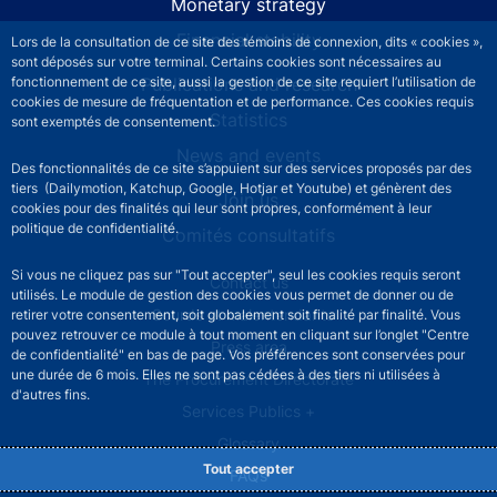
Monetary strategy
Financial stability
Lors de la consultation de ce site des témoins de connexion, dits « cookies »,
sont déposés sur votre terminal. Certains cookies sont nécessaires au
Publications and research
fonctionnement de ce site, aussi la gestion de ce site requiert l’utilisation de
cookies de mesure de fréquentation et de performance. Ces cookies requis
Statistics
sont exemptés de consentement.
News and events
Des fonctionnalités de ce site s’appuient sur des services proposés par des
tiers (Dailymotion, Katchup, Google, Hotjar et Youtube) et génèrent des
Join us
cookies pour des finalités qui leur sont propres, conformément à leur
politique de confidentialité.
Comités consultatifs
Si vous ne cliquez pas sur "Tout accepter", seul les cookies requis seront
Footer secondary menu
Contact us
utilisés. Le module de gestion des cookies vous permet de donner ou de
Sourds et malentendants
retirer votre consentement, soit globalement soit finalité par finalité. Vous
pouvez retrouver ce module à tout moment en cliquant sur l’onglet "Centre
Press area
de confidentialité" en bas de page. Vos préférences sont conservées pour
une durée de 6 mois. Elles ne sont pas cédées à des tiers ni utilisées à
The Procurement Directorate
d'autres fins.
Services Publics +
Glossary
Tout accepter
FAQs