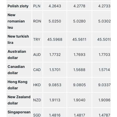
Polish zloty
PLN
4.2643
4.2778
4.2733
New
romanian
RON
5.0250
5.0280
5.0302
leu
New turkish
TRY
45.5968
45.5611
45.5019
lira
Australian
AUD
1.7732
1.7693
1.7703
dollar
Canadian
CAD
1.5701
1.5688
1.5714
dollar
Hong Kong
HKD
9.0853
9.0805
9.0337
dollar
New Zealand
NZD
1.9113
1.9040
1.9096
dollar
Singaporean
SGD
1.4816
1.4817
1.4787