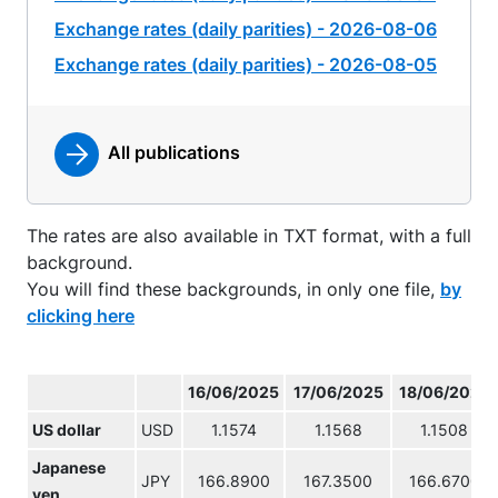
Exchange rates (daily parities) - 2026-08-06
Exchange rates (daily parities) - 2026-08-05
All publications
The rates are also available in TXT format, with a full
background.
You will find these backgrounds, in only one file,
by
clicking here
16/06/2025
17/06/2025
18/06/2025
US dollar
USD
1.1574
1.1568
1.1508
Japanese
JPY
166.8900
167.3500
166.6700
yen