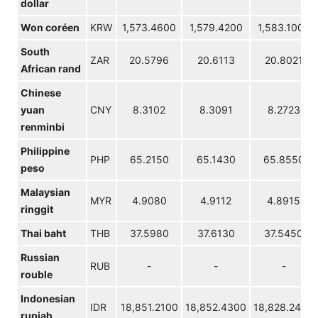
dollar
Won coréen
KRW
1,573.4600
1,579.4200
1,583.1000
South
ZAR
20.5796
20.6113
20.8021
African rand
Chinese
yuan
CNY
8.3102
8.3091
8.2723
renminbi
Philippine
PHP
65.2150
65.1430
65.8550
peso
Malaysian
MYR
4.9080
4.9112
4.8915
ringgit
Thai baht
THB
37.5980
37.6130
37.5450
Russian
RUB
-
-
-
rouble
Indonesian
IDR
18,851.2100
18,852.4300
18,828.2400
rupiah