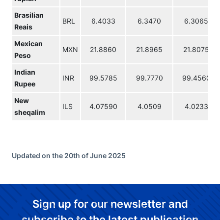
Brasilian
BRL
6.4033
6.3470
6.3065
Reais
Mexican
MXN
21.8860
21.8965
21.8075
Peso
Indian
INR
99.5785
99.7770
99.4560
Rupee
New
ILS
4.07590
4.0509
4.0233
sheqalim
Updated on the 20th of June 2025
Sign up for our newsletter and
subscribe to the latest publication