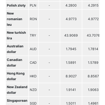
Polish zloty
PLN
-
4.2800
4.2915
New
romanian
RON
-
4.9773
4.9772
leu
New turkish
TRY
-
43.9069
43.7076
lira
Australian
AUD
-
1.7945
1.7814
dollar
Canadian
CAD
-
1.5891
1.5789
dollar
Hong Kong
HKD
-
8.9027
8.8567
dollar
New Zealand
NZD
-
1.9141
1.9063
dollar
Singaporean
SGD
-
1.5011
1.4961