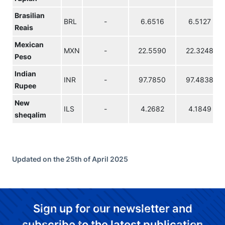
Brasilian
BRL
-
6.6516
6.5127
Reais
Mexican
MXN
-
22.5590
22.3248
Peso
Indian
INR
-
97.7850
97.4838
Rupee
New
ILS
-
4.2682
4.1849
sheqalim
Updated on the 25th of April 2025
Sign up for our newsletter and
subscribe to the latest publication