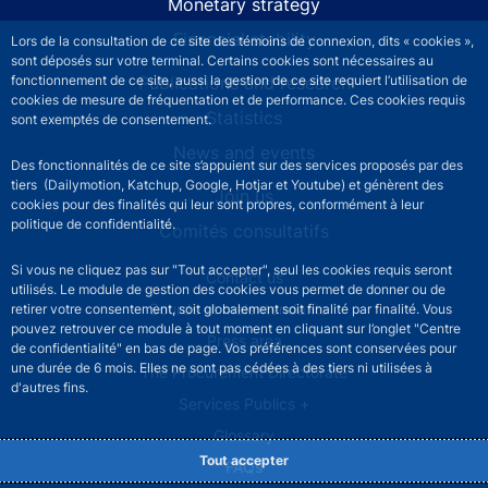
Monetary strategy
Financial stability
Lors de la consultation de ce site des témoins de connexion, dits « cookies »,
sont déposés sur votre terminal. Certains cookies sont nécessaires au
Publications and research
fonctionnement de ce site, aussi la gestion de ce site requiert l’utilisation de
cookies de mesure de fréquentation et de performance. Ces cookies requis
Statistics
sont exemptés de consentement.
News and events
Des fonctionnalités de ce site s’appuient sur des services proposés par des
tiers (Dailymotion, Katchup, Google, Hotjar et Youtube) et génèrent des
Join us
cookies pour des finalités qui leur sont propres, conformément à leur
politique de confidentialité.
Comités consultatifs
Si vous ne cliquez pas sur "Tout accepter", seul les cookies requis seront
Footer secondary menu
Contact us
utilisés. Le module de gestion des cookies vous permet de donner ou de
Sourds et malentendants
retirer votre consentement, soit globalement soit finalité par finalité. Vous
pouvez retrouver ce module à tout moment en cliquant sur l’onglet "Centre
Press area
de confidentialité" en bas de page. Vos préférences sont conservées pour
une durée de 6 mois. Elles ne sont pas cédées à des tiers ni utilisées à
The Procurement Directorate
d'autres fins.
Services Publics +
Glossary
Tout accepter
FAQs