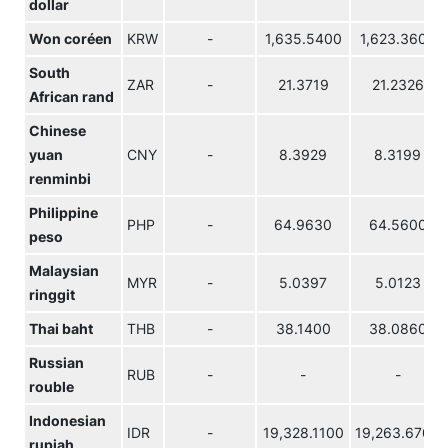
dollar
Won coréen
KRW
-
1,635.5400
1,623.3600
South
ZAR
-
21.3719
21.2326
African rand
Chinese
yuan
CNY
-
8.3929
8.3199
renminbi
Philippine
PHP
-
64.9630
64.5600
peso
Malaysian
MYR
-
5.0397
5.0123
ringgit
Thai baht
THB
-
38.1400
38.0860
Russian
RUB
-
-
-
rouble
Indonesian
IDR
-
19,328.1100
19,263.6700
rupiah