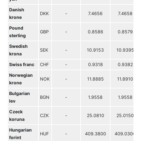
Danish
DKK
-
7.4656
7.4658
krone
Pound
GBP
-
0.8586
0.8579
sterling
Swedish
SEK
-
10.9153
10.9395
krona
Swiss franc
CHF
-
0.9318
0.9382
Norwegian
NOK
-
11.8885
11.8910
krone
Bulgarian
BGN
-
1.9558
1.9558
lev
Czeck
CZK
-
25.0810
25.0150
koruna
Hungarian
HUF
-
409.3800
409.0300
forint