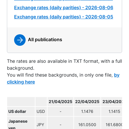
Exchange rates (daily parities) - 2026-08-06
Exchange rates (daily parities) - 2026-08-05
All publications
The rates are also available in TXT format, with a full
background.
You will find these backgrounds, in only one file,
by
clicking here
21/04/2025
22/04/2025
23/04/2025
US dollar
USD
-
1.1476
1.1415
Japanese
JPY
-
161.0500
161.6800
yen